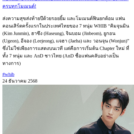
ครบทุกโมเมนต์!
ส่งความสุขส่งท้ายปีด้วยรอยยิ้ม และโมเมนต์ฟินยกด้อม แฟน
คอนเสิร์ตครั้งแรกในประเทศไทยของ 7 หนุ่ม WHIB “คิมจุนมิน
(Kim Junmin), ฮาซึง (Haseung), จินบอม (Jinbeom), ยูกอน
(Ugeon), อีจอง (Leejeong), แจฮา (Jaeha) และ วอนจุน (Wonjun)”
ซึ่งไม่ใช่เพียงการแสดงบนเวที แต่คือการเริ่มต้น Chapter ใหม่ ที่
ทั้ง 7 หนุ่ม และ AnD ชาวไทย (AnD ชื่อแฟนคลับอย่างเป็น
ทางการ)
#whib
24 ธันวาคม 2568