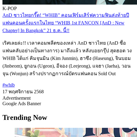
K-POP
AnD ชาวไทยกรี๊ด! “WHIB” คอนเฟิร์มเสิร์ฟความฟินส่งท้ายปี
แฟนคอนครั้งแรกในไทย “WHIB 1st FANCON [AnD : New
Chapter] In Bangkok” 21 ธ.ค. นี้!!
เริศเลยล่ะ!! เวลาคอมพลีตของเหล่า AnD ชาวไทย (AnD ชื่อ
แฟนคลับอย่างเป็นทางการ) มาถึงแล้ว หลังบอยกรุ๊ป สุดฮอต วง
WHIB ได้แก่ คิมจุนมิน (Kim Junmin), ฮาซึง (Haseung), จินบอม
(Jinbeom), ยูกอน (Ugeon), อีจอง (Leejeong), แจฮา (Jaeha), วอน
จุน (Wonjun) สร้างปรากฏการณ์บัตรแฟนคอน Sold Out
#whib
17 พฤศจิกายน 2568
Advertisement
Google Ads Banner
Trending Now