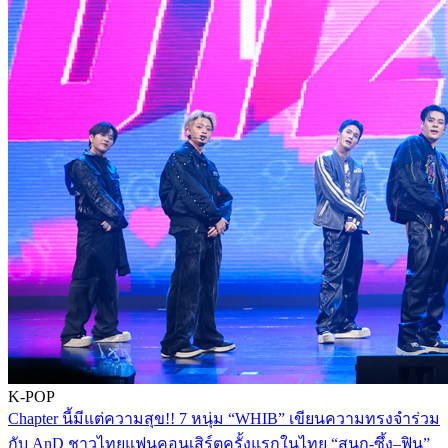
K-POP
Chapter นี้มีแต่ความสุข!! 7 หนุ่ม “WHIB” เขียนความทรงจำร่วม
กับ AnD ชาวไทยแฟนคอนเสิร์ตครั้งแรกในไทย “สนุก-ซึ้ง–ฟิน”