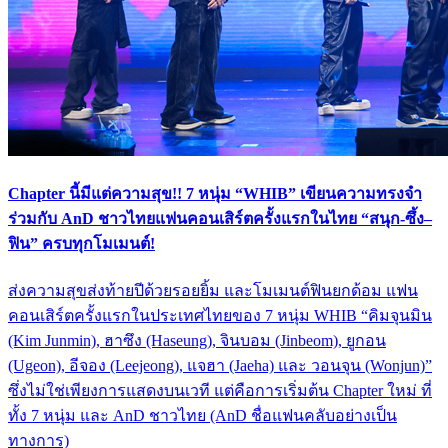
Chapter นี้มีแต่ความสุข!! 7 หนุ่ม “WHIB” เขียนความทรงจำ
ร่วมกับ AnD ชาวไทยแฟนคอนเสิร์ตครั้งแรกในไทย “สนุก-ซึ้ง–
ฟิน” ครบทุกโมเมนต์!
ส่งความสุขส่งท้ายปีด้วยรอยยิ้ม และโมเมนต์ฟินยกด้อม แฟน
คอนเสิร์ตครั้งแรกในประเทศไทยของ 7 หนุ่ม WHIB “คิมจุนมิน
(Kim Junmin), ฮาซึง (Haseung), จินบอม (Jinbeom), ยูกอน
(Ugeon), อีจอง (Leejeong), แจฮา (Jaeha) และ วอนจุน (Wonjun)”
ซึ่งไม่ใช่เพียงการแสดงบนเวที แต่คือการเริ่มต้น Chapter ใหม่ ที่
ทั้ง 7 หนุ่ม และ AnD ชาวไทย (AnD ชื่อแฟนคลับอย่างเป็น
ทางการ)