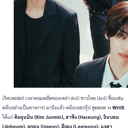
เริศเลยล่ะ!! เวลาคอมพลีตของเหล่า AnD ชาวไทย (AnD ชื่อแฟน
คลับอย่างเป็นทางการ) มาถึงแล้ว หลังบอยกรุ๊ป สุดฮอต วง
WHIB
ได้แก่
คิมจุนมิน (Kim Junmin), ฮาซึง (Haseung), จินบอม
(Jinbeom), ยูกอน (Ugeon),
อีจอง (Leejeong), แจฮา