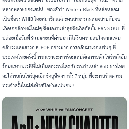
หลากหลายของเสน่ห์” ของคำว่า White + Black ที่หล่อหลอม
เป็นชื่อวง WHIB โดยสมาชิกแต่ละคนสามารถผสมผสานกันจน
เกิดเอกลักษณ์ใหม่ๆ ซึ่งผลงานล่าสุดซิงเกิลอัลบั้ม BANG OUT ที่
ปล่อยเมื่อวันที่ 9 เมษายนที่ผ่านมา ก็ได้รับความสนใจจากแฟน
คลับวงและสาวก K-POP อย่างมาก การกลับมาเจอแฟนๆ ที่
ประเทศไทยครั้งนี้ พวกเขาจะมาพร้อมเสน่ห์เฉพาะตัว โชว์พลังอัน
ร้อนแรงบนเวทีที่ไม่เป็นสองรองใคร รับรองว่าเหล่า AnD ชาวไทย
จะได้พบกับโชว์สุดเอ็กซ์คลูซีฟจากทั้ง 7 หนุ่ม ที่จะมาสร้างความ
ทรงจำครั้งใหม่ส่งท้ายปีอย่างแน่นอน!!