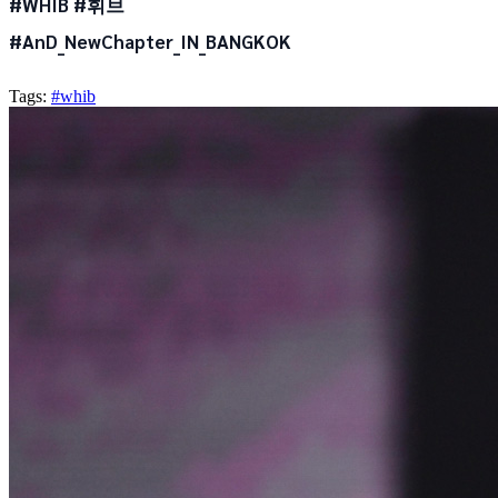
#WHIB #휘브
#AnD_NewChapter_IN_BANGKOK
Tags:
#whib