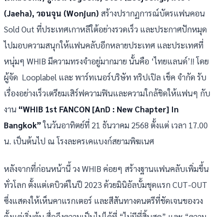
(Jaeha), วอนจุน (Wonjun)
สร้างปรากฏการณ์บัตรแฟนคอน
Sold Out ที่ประเทศเกาหลีใต้อย่างรวดเร็ว และประกาศปักหมุด
ไปมอบความสนุกให้แฟนคลับอีกหลายประเทศ และประเทศที่
หนุ่มๆ WHIB มีความทรงจำอยู่มากมาย นั้นคือ ‘ไทยแลนด์’!! โดย
ผู้จัด Looplabel และ พาร์ทเนอร์บริษัท ทริปเปิล เช็ค จำกัด รับ
เรื่องอย่างเร็วเตรียมเสิร์ฟความฟินและความใกล้ชิดให้แฟนๆ กับ
งาน
“WHIB 1st FANCON [AnD : New Chapter] In
Bangkok”
ในวันอาทิตย์ที่ 21 ธันวาคม 2568 ตั้งแต่ เวลา 17.00
น. เป็นต้นไป ณ โรงละครเคแบงก์สยามพิฆเนศ
หลังจากที่ก่อนหน้านี้ วง WHIB ค่อยๆ สร้างฐานแฟนคลับเพิ่มขึ้น
ทั่วโลก ตั้งแต่เดบิวต์ในปี 2023 ด้วยมินิอัลบั้มชุดแรก CUT-OUT
ซึ่งแสดงให้เห็นคาแรกเตอร์ และสีสันทางดนตรีที่ชัดเจนของวง
ตั้งแต่เริ่มต้น สื่อถึงความเป็นไปได้ที่ “ไม่มีที่สิ้นสุด” และ “ความ