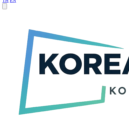
TH
EN