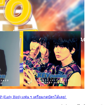
Early Bird) แฟน ๆ เตรียมกดบัตรได้เลย!