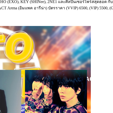
ึง SUHO (EXO), KEY (SHINee), 2NE1 และศิลปินเซอร์ไพร์สสุดฮอต ก
Arena (อิมแพค อารีน่า)​ บัตรราคา (VVIP)​ 6500, (VIP) 5500, 