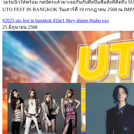
วอร์ม​นิ้วให้พร้อม กดบัตรแล้วมาเจอกันกับศิลปินชื่อดังที่คิดถ
UTO FEST IN BANGKOK วันเสาร์ที่ 19 กรกฎาคม 2568 ณ IMPACT 
#2025 uto fest in bangkok
#2ne1
#key shinee
#suho exo
25 มิถุนายน 2568