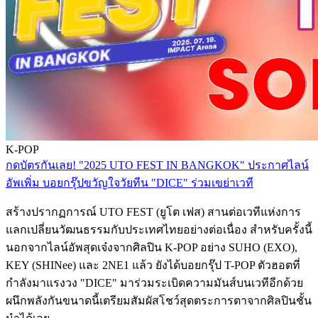
K-POP
กดบัตรกันเลย! "2025 UTO FEST IN BANGKOK" ประกาศไลน์​
อัพเพิ่ม บอยกรุ๊ปขวัญใจ​วัยทีน "DICE" ร่วมเขย่าเวที
สร้างปรากฏการณ์​ UTO FEST (ยูโต เฟส)​ สานต่อเวทีแห่งการ
แลกเปลี่ยนวัฒนธรรมกับประเทศไทยอย่างต่อเนื่อง สำหรับครั้งนี้
นอกจากไลน์อัพสุดเจ๋งจากศิลปิน K-POP​ อย่าง SUHO (EXO),
KEY (SHINee) และ 2NE1 แล้ว ยังได้บอยกรุ๊ป T-POP ตัวฮอตที่
กำลังมาแรงวง "DICE" มาร่วมระเบิดความมันส์บนเวทีอีกด้วย
ผนึกพลังกันขนาดนี้เตรียมสัมผัสโชว์สุดตระการตาจากศิลปินชั้น