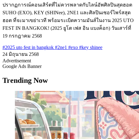
ปรากฏการณ์​คอนเสิร์ต​ที่ไม่ควรพลาดกับไลน์​อัพศิลปินสุดฮอต
SUHO (EXO), KEY (SHINee), 2NE1 และศิลปินเซอร์ไพร์สสุด
ฮอต ที่จะมาเขย่าเวที พร้อมระเบิดความมันส์​ในงาน 2025 UTO
FEST IN BANGKOK! (2025 ยูโต เฟส อิน แบงค็อก)​ วันเสาร์ที่
19 กรกฎาคม 2568
#2025 uto fest in bangkok
#2ne1
#exo
#key shinee
24 มิถุนายน 2568
Advertisement
Google Ads Banner
Trending Now