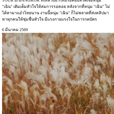
TOUR in BANGKOK ที่เหล่าแอ๋วไทยรอคอยที่ได้เจอหนุ่ม
"เฉิน" เติมเต็มหัวใจให้สมการรอคอย หลังจากที่หนุ่ม "เฉิน" ไม่
ได้หามาแอ๋วไทยนาน งานนี้หนุ่ม "เฉิน" ก็ไม่พลาดที่ส่งคลิปมา
หาทุกคนให้ชุ่มชื่นหัวใจ มีแรงกายแรงใจในการกดบัตร
6 มีนาคม 2569