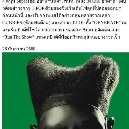
4 หนุ่ม SuperThai อย่าง “นินจา, พีนัท, เพลงไท และ ธาดาลี” เดบิ
วต์เขย่าวงการ T-POP ด้วยสองซิงเกิลเต้นไฟลุกที่ปล่อยออกมา
ก่อนหน้านี้ และเรียกกระแสได้อย่างถล่มทลายจากเหล่า
CUBBIES (ชื่อแฟนด้อม) และสาวก T-POP ทั้ง “GENERATE” เพ
ลงพรีเดบิวต์ที่โชว์ความสามารถของสมาชิกแบบจัดเต็ม และ
“Run The Show” เพลงเดบิวต์ที่มียอดวิวทะลุล้านอย่างรวดเร็ว
26 กันยายน 2568