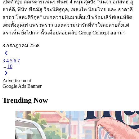
เปิดตัวปุ๊บ ติดเรดาร์แฟนๆ ทันที! 4 หนุ่มสุดปัง “นินจา อภิสิทธิ์ อุ
ส่าห์ดี, พีนัท พีรณัฐ วีระนิพิฐกุล, เพลงไท นิยมไทย และ ธาดาลี
ธาดา โลหะศิริกุล” แบกความฝันมาเต็มเป้ พร้อมเสิร์ฟเสน่ห์จัด
เต็มทั้งลุคเท่ แพรวพราว และความน่ารักที่ทำใจละลายตั้งแต่
แรกเห็น ยิ่งไปกว่านั้นเมื่อปล่อยคลิป Group Concept ออกมา
8 กรกฎาคม 2568
3
4
5
6
7
...
10
Advertisement
Google Ads Banner
Trending Now