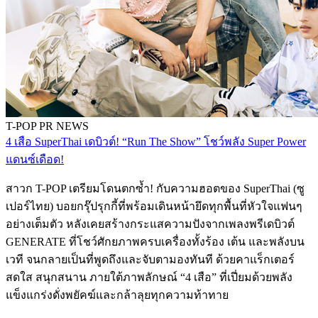
T-POP
PR NEWS
4 เสือ SuperThai เดบิวต์! “Run The Show” โชว์พลัง Super Power
แดนซ์เดือด!
สาวก T-POP เตรียมโดนตกซ้ำ! กับความฮอตของ SuperThai (ซู
เปอร์ไทย) บอยกรุ๊ปรุกกี้ที่พร้อมเดินหน้ายึดทุกพื้นที่หัวใจแฟนๆ
อย่างเต็มตัว หลังเคยสร้างกระแสความปังจากเพลงพรีเดบิวต์
GENERATE ที่โชว์ศักยภาพครบเครื่องทั้งร้อง เต้น และพลังบน
เวที จนกลายเป็นที่พูดถึงและจับตามองทันที ด้วยคาแร็กเตอร์
สดใส สนุกสนาน ภายใต้ภาพลักษณ์ “4 เสือ” ที่เปี่ยมด้วยพลัง
แข็งแกร่งดั่งพยัคฆ์และกล้าลุยทุกความท้าทาย