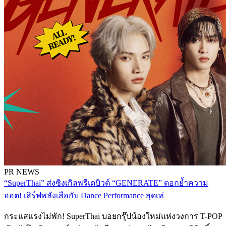
PR NEWS
“SuperThai” ส่งซิงเกิลพรีเดบิวต์ “GENERATE” ตอกย้ำความ
ฮอต! เสิร์ฟพลังเสือกับ Dance Performance สุดเท่
กระแสแรงไม่พัก! SuperThai บอยกรุ๊ปน้องใหม่แห่งวงการ T-POP