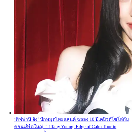
‘ทิฟฟานี ยัง’ ปักหมุดไทยแลนด์ ฉลอง 10 ปีเดบิวต์โซโล่กับ
คอนเสิร์ตใหญ่ "Tiffany Young: Edge of Calm Tour in