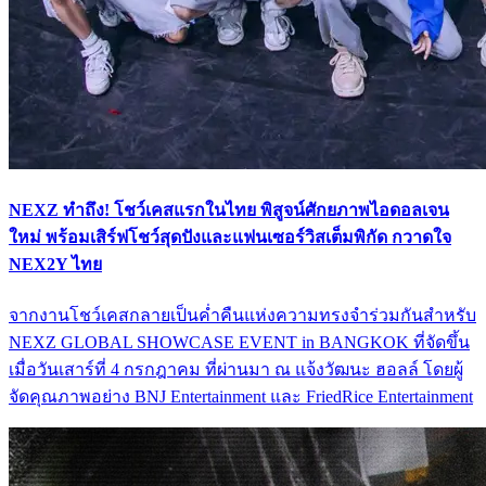
NEXZ ทำถึง! โชว์เคสแรกในไทย พิสูจน์ศักยภาพไอดอลเจน
ใหม่ พร้อมเสิร์ฟโชว์สุดปังและแฟนเซอร์วิสเต็มพิกัด กวาดใจ
NEX2Y ไทย
จากงานโชว์เคสกลายเป็นค่ำคืนแห่งความทรงจำร่วมกันสำหรับ
NEXZ GLOBAL SHOWCASE EVENT in BANGKOK ที่จัดขึ้น
เมื่อวันเสาร์ที่ 4 กรกฎาคม ที่ผ่านมา ณ แจ้งวัฒนะ ฮอลล์ โดยผู้
จัดคุณภาพอย่าง BNJ Entertainment และ FriedRice Entertainment