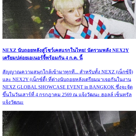
NEXZ นับถอยหลังสู่โชว์เคสแรกในไทย! นัดรวมพลัง NEX2Y
เตรียมปล่อยเอเนอร์จี้พร้อมกัน 4 ก.ค. นี้
สัญญาณความสนุกใกล้เข้ามาทุกที... สำหรับทั้ง NEXZ (เน็กซ์จี)
และ NEX2Y (เน็กซ์ตี้) ที่ต่างนับถอยหลังเตรียมมาเจอกันในงาน
NEXZ GLOBAL SHOWCASE EVENT in BANGKOK ซึ่งจะจัด
ขึ้นในวันเสาร์ที่ 4 กรกฎาคม 2569 ณ แจ้งวัฒนะ ฮอลล์ เซ็นทรัล
แจ้งวัฒนะ