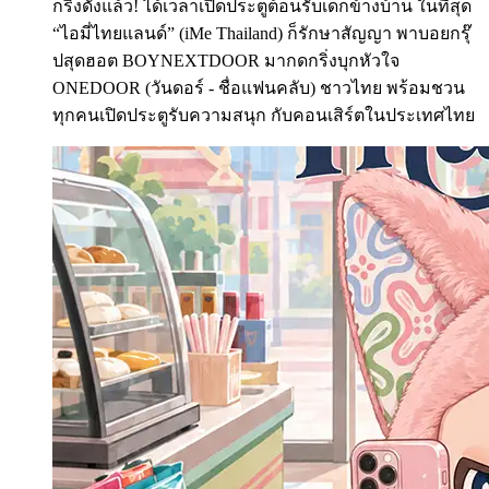
กริ่งดังแล้ว! ได้เวลาเปิดประตูต้อนรับเด็กข้างบ้าน ในที่สุด
“ไอมี่ไทยแลนด์” (iMe Thailand) ก็รักษาสัญญา พาบอยกรุ๊
ปสุดฮอต BOYNEXTDOOR มากดกริ่งบุกหัวใจ
ONEDOOR (วันดอร์ - ชื่อแฟนคลับ) ชาวไทย พร้อมชวน
ทุกคนเปิดประตูรับความสนุก กับคอนเสิร์ตในประเทศไทย