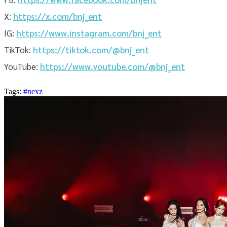
X:
https://x.com/bnj_ent
IG:
https://www.instagram.com/bnj_ent
TikTok:
https://tiktok.com/@bnj_ent
YouTube:
https://www.youtube.com/@bnj_ent
Tags:
#nexz