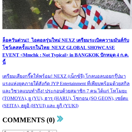
ล็อควันด่วน!! ไอดอลรุ่นใหม่ NEXZ เตรียมระเบิดความมันส์กับ
โชว์เคสครั้งแรกในไทย NEXZ GLOBAL SHOWCASE
EVENT <Mmchk : Not Typical> in BANGKOK ปักหมุด 4 ก.ค.
นี้
เตรียมเสียงกรี๊ดให้พร้อม! NEXZ (เน็กซ์จี) โกลบอลบอยกรุ๊ปมา
แรงแห่งยุคภายใต้สังกัด JYP Entertainment ที่เพียบพร้อมด้วยสกิล
และวิชวลแบบทำถึง! ประกอบด้วยสมาชิก 7 คน ได้แก่ โทโมยะ
(TOMOYA), ยู (YU), ฮารุ (HARU), โซกอน (SO GEON), เซย์ตะ
(SEITA), ฮยูอิ (HYUI) และ ยูกิ (YUKI)
COMMENTS (0)