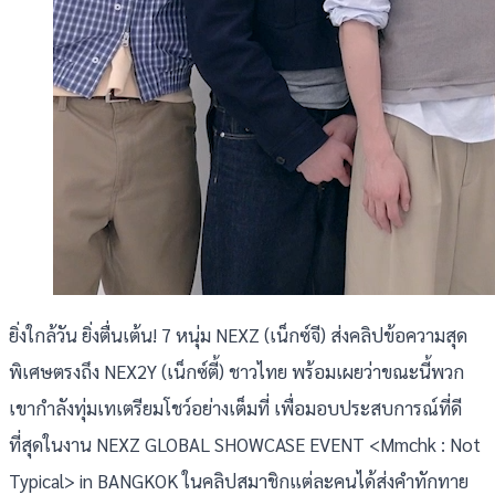
ยิ่งใกล้วัน ยิ่งตื่นเต้น! 7 หนุ่ม NEXZ (เน็กซ์จี) ส่งคลิปข้อความสุด
พิเศษตรงถึง NEX2Y (เน็กซ์ตี้) ชาวไทย พร้อมเผยว่าขณะนี้พวก
เขากำลังทุ่มเทเตรียมโชว์อย่างเต็มที่ เพื่อมอบประสบการณ์ที่ดี
ที่สุดในงาน NEXZ GLOBAL SHOWCASE EVENT <Mmchk : Not
Typical> in BANGKOK ในคลิปสมาชิกแต่ละคนได้ส่งคำทักทาย