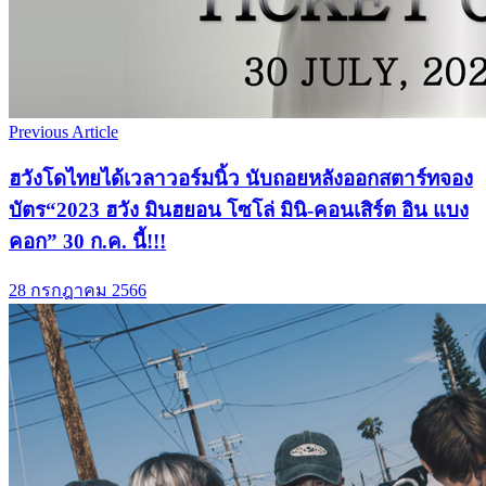
Previous Article
ฮวังโดไทยได้เวลาวอร์มนิ้ว นับถอยหลังออกสตาร์ทจอง
บัตร“2023 ฮวัง มินฮยอน โซโล่ มินิ-คอนเสิร์ต อิน แบง
คอก” 30 ก.ค. นี้!!!
28 กรกฎาคม 2566