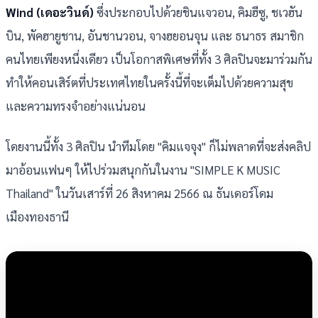
Wind (เดอะวินด์)
ซึ่งประกอบไปด้วยชินแจวอน, คิมฮีซู, ชเวฮัน
บิน, พัคฮายูชาน, อันชานวอน, จางฮยอนจุน และ ธนาธร สมาชิก
คนไทยเพียงหนึ่งเดียว เป็นโอกาสพิเศษที่ทั้ง 3 ศิลปินจะมาร่วมกัน
ทำให้คอนเสิร์ตที่ประเทศไทยในครั้งนี้ที่จะเต็มไปด้วยความสุข
และความทรงจำอย่างแน่นอน
โดยงานนี้ทั้ง 3 ศิลปิน นำทีมโดย "คิมแจจุง" ก็ไม่พลาดที่จะส่งคลิป
มาอ้อนแฟนๆ ให้ไปร่วมสนุกกันในงาน "SIMPLE K MUSIC
Thailand" ในวันเสาร์ที่ 26 สิงหาคม 2566 ณ ธันเดอร์โดม
เมืองทองธานี