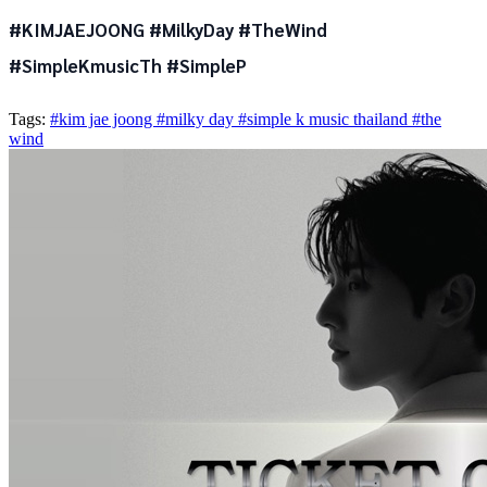
#KIMJAEJOONG #MilkyDay #TheWind
#SimpleKmusicTh #SimpleP
Tags:
#kim jae joong
#milky day
#simple k music thailand
#the
wind