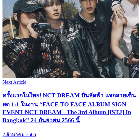
Next Article
ครั้งแรกในไทย! NCT DREAM บินลัดฟ้า แจกลายเซ็น
สด 1:1 ในงาน “FACE TO FACE ALBUM SIGN
EVENT NCT DREAM - The 3rd Album [ISTJ] In
Bangkok” 24 กันยายน 2566 นี้
2 สิงหาคม 2566