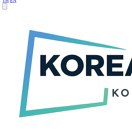
TH
EN