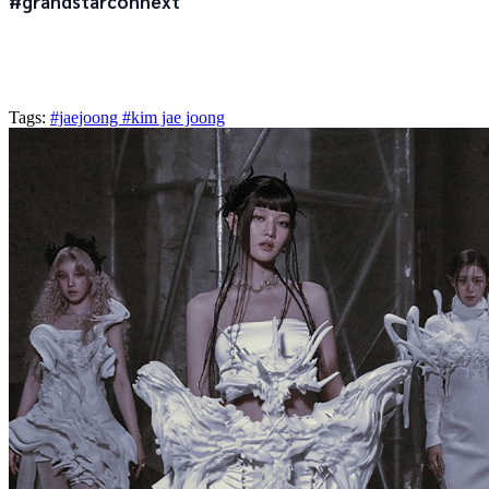
#grandstarconnext
Tags:
#jaejoong
#kim jae joong