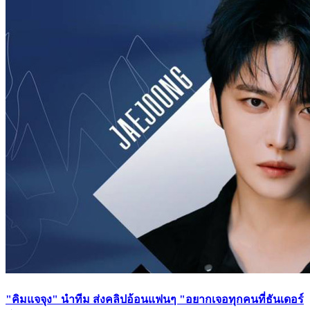
"คิมแจจุง" นำทีม ส่งคลิปอ้อนแฟนๆ "อยากเจอทุกคนที่ธันเดอร์