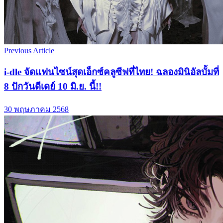
Previous Article
i-dle จัดแฟนไซน์สุดเอ็กซ์คลูซีฟที่ไทย! ฉลองมินิอัลบั้มที่
8 ปักวันดีเดย์ 10 มิ.ย. นี้!!
30 พฤษภาคม 2568