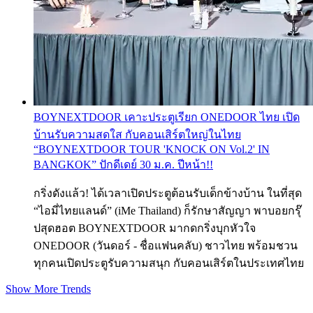
BOYNEXTDOOR เคาะประตูเรียก ONEDOOR ไทย เปิด
บ้านรับความสดใส กับคอนเสิร์ตใหญ่ในไทย
“BOYNEXTDOOR TOUR 'KNOCK ON Vol.2' IN
BANGKOK” ปักดีเดย์ 30 ม.ค. ปีหน้า!!
กริ่งดังแล้ว! ได้เวลาเปิดประตูต้อนรับเด็กข้างบ้าน ในที่สุด
“ไอมี่ไทยแลนด์” (iMe Thailand) ก็รักษาสัญญา พาบอยกรุ๊
ปสุดฮอต BOYNEXTDOOR มากดกริ่งบุกหัวใจ
ONEDOOR (วันดอร์ - ชื่อแฟนคลับ) ชาวไทย พร้อมชวน
ทุกคนเปิดประตูรับความสนุก กับคอนเสิร์ตในประเทศไทย
Show More Trends