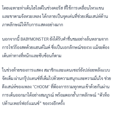
โดยเฉพาะท่าเต้นไฮไลต์ในช่วงคอรัส ที่ใช้การเคลื่อนไหวแขน
และขาตามจังหวะเพลง ได้กลายเป็นจุดเด่นที่ช่วยเพิ่มเสน่ห์ด้าน
ภาพลักษณ์ให้กับการแสดงอย่างมาก
นอกจากนี้ BABYMONSTER ยังได้รับคำชื่นชมอย่างล้นหลามจาก
การโชว์ร้องสดด้วยแฮนด์ไมค์ ซึ่งเป็นเอกลักษณ์ของวง แม้จะต้อง
เต้นท่าทางที่หนักและซับซ้อนก็ตาม
ในช่วงท้ายของการแสดง สมาชิกและแดนเซอร์ยังปล่อยพลังแบบ
จัดเต็ม ผ่านกรุ๊ปแดนซ์ที่เต็มไปด้วยความสนุกและความมั่นใจ ช่วย
ดึงเสน่ห์ของเพลง ‘CHOOM’ ที่ต้องการรวมทุกคนเข้าด้วยกันผ่าน
การเต้นออกมาได้อย่างสมบูรณ์ พร้อมตอกย้ำภาพลักษณ์ “ตัวท็อ
ปด้านเพอร์ฟอร์แมนซ์” ของวงอีกครั้ง