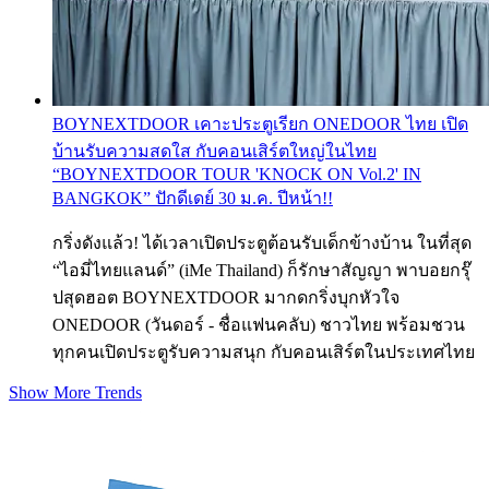
BOYNEXTDOOR เคาะประตูเรียก ONEDOOR ไทย เปิด
บ้านรับความสดใส กับคอนเสิร์ตใหญ่ในไทย
“BOYNEXTDOOR TOUR 'KNOCK ON Vol.2' IN
BANGKOK” ปักดีเดย์ 30 ม.ค. ปีหน้า!!
กริ่งดังแล้ว! ได้เวลาเปิดประตูต้อนรับเด็กข้างบ้าน ในที่สุด
“ไอมี่ไทยแลนด์” (iMe Thailand) ก็รักษาสัญญา พาบอยกรุ๊
ปสุดฮอต BOYNEXTDOOR มากดกริ่งบุกหัวใจ
ONEDOOR (วันดอร์ - ชื่อแฟนคลับ) ชาวไทย พร้อมชวน
ทุกคนเปิดประตูรับความสนุก กับคอนเสิร์ตในประเทศไทย
Show More Trends