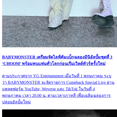
BABYMONSTER เตรียมจัดไลฟ์คัมแบ็กฉลองมินิอัลบั้มชุดที่ 3
‘CHOOM’ พร้อมพบแฟนทั่วโลกก่อนเริ่มเวิลด์ทัวร์ครั้งใหม่
ตามประกาศจาก YG Entertainment เมื่อวันที่ 1 พฤษภาคม ระบุ
ว่า BABYMONSTER จะจัดรายการ Comeback Special Live ผ่าน
แพลตฟอร์ม YouTube, Weverse และ TikTok ในวันที่ 4
พฤษภาคม เวลา 20.00 น. ตามเวลาเกาหลี เพื่อเฉลิมฉลองการ
ปล่อยอัลบั้มใหม่