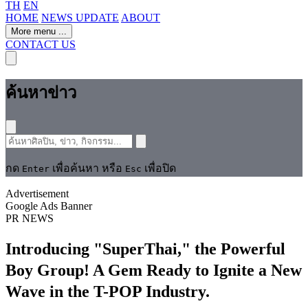
TH
EN
HOME
NEWS UPDATE
ABOUT
More menu
...
CONTACT US
ค้นหาข่าว
กด
เพื่อค้นหา หรือ
เพื่อปิด
Enter
Esc
Advertisement
Google Ads Banner
PR NEWS
Introducing "SuperThai," the Powerful
Boy Group! A Gem Ready to Ignite a New
Wave in the T-POP Industry.