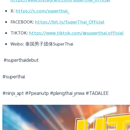
X:
https://x.com/superthai_
FACEBOOK:
https://bit.ly/SuperThai_Official
TIKTOK:
https://www.tiktok.com/@superthai.official
Weibo: 泰国男子团体SuperThai
#superthaidebut
#superthai
#ninjx_apt #Ppeanutp #plengthai_ynwa #TADALEE