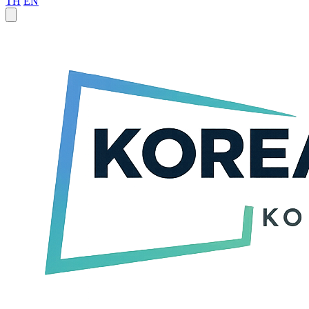
TH
EN