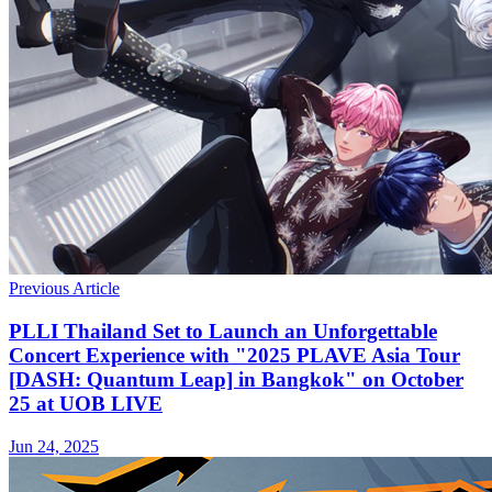
Previous Article
PLLI Thailand Set to Launch an Unforgettable
Concert Experience with "2025 PLAVE Asia Tour
[DASH: Quantum Leap] in Bangkok" on October
25 at UOB LIVE
Jun 24, 2025