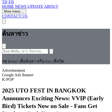
TH
EN
HOME
NEWS UPDATE
ABOUT
More menu
...
CONTACT US
ค้นหาข่าว
กด
เพื่อค้นหา หรือ
เพื่อปิด
Enter
Esc
Advertisement
Google Ads Banner
K-POP
2025 UTO FEST IN BANGKOK
Announces Exciting News: VVIP (Early
Bird) Tickets Now on Sale - Fans Get