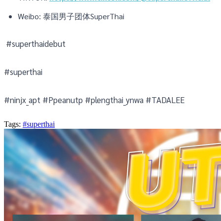
Weibo: 泰国男子团体SuperThai
#superthaidebut
#superthai
#ninjx_apt #Ppeanutp #plengthai_ynwa #TADALEE
Tags:
#superthai