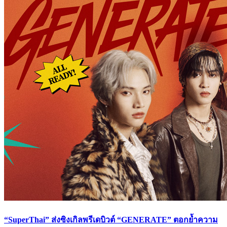
“SuperThai” ส่งซิงเกิลพรีเดบิวต์ “GENERATE” ตอกย้ำความ