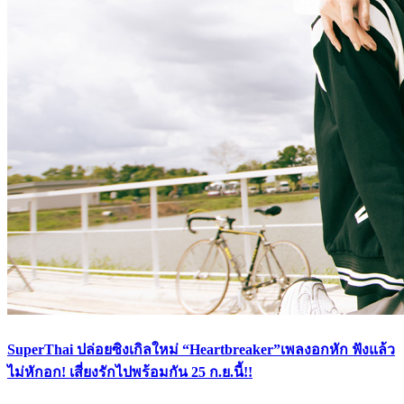
SuperThai ปล่อยซิงเกิลใหม่ “Heartbreaker”เพลงอกหัก ฟังแล้ว
ไม่หักอก! เสี่ยงรักไปพร้อมกัน 25 ก.ย.นี้!!