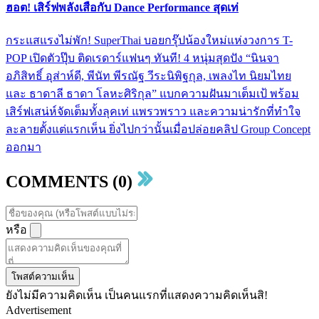
ฮอต! เสิร์ฟพลังเสือกับ Dance Performance สุดเท่
กระแสแรงไม่พัก! SuperThai บอยกรุ๊ปน้องใหม่แห่งวงการ T-
POP เปิดตัวปุ๊บ ติดเรดาร์แฟนๆ ทันที! 4 หนุ่มสุดปัง “นินจา
อภิสิทธิ์ อุส่าห์ดี, พีนัท พีรณัฐ วีระนิพิฐกุล, เพลงไท นิยมไทย
และ ธาดาลี ธาดา โลหะศิริกุล” แบกความฝันมาเต็มเป้ พร้อม
เสิร์ฟเสน่ห์จัดเต็มทั้งลุคเท่ แพรวพราว และความน่ารักที่ทำใจ
ละลายตั้งแต่แรกเห็น ยิ่งไปกว่านั้นเมื่อปล่อยคลิป Group Concept
ออกมา
COMMENTS (0)
หรือ
โพสต์ความเห็น
ยังไม่มีความคิดเห็น เป็นคนแรกที่แสดงความคิดเห็นสิ!
Advertisement