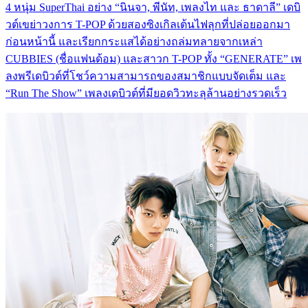
4 หนุ่ม SuperThai อย่าง “นินจา, พีนัท, เพลงไท และ ธาดาลี” เดบิ
วต์เขย่าวงการ T-POP ด้วยสองซิงเกิลเต้นไฟลุกที่ปล่อยออกมา
ก่อนหน้านี้ และเรียกกระแสได้อย่างถล่มทลายจากเหล่า
CUBBIES (ชื่อแฟนด้อม) และสาวก T-POP ทั้ง “GENERATE” เพ
ลงพรีเดบิวต์ที่โชว์ความสามารถของสมาชิกแบบจัดเต็ม และ
“Run The Show” เพลงเดบิวต์ที่มียอดวิวทะลุล้านอย่างรวดเร็ว