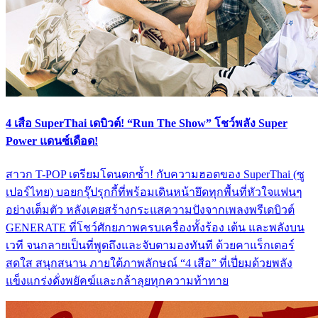
4 เสือ SuperThai เดบิวต์! “Run The Show” โชว์พลัง Super
Power แดนซ์เดือด!
สาวก T-POP เตรียมโดนตกซ้ำ! กับความฮอตของ SuperThai (ซู
เปอร์ไทย) บอยกรุ๊ปรุกกี้ที่พร้อมเดินหน้ายึดทุกพื้นที่หัวใจแฟนๆ
อย่างเต็มตัว หลังเคยสร้างกระแสความปังจากเพลงพรีเดบิวต์
GENERATE ที่โชว์ศักยภาพครบเครื่องทั้งร้อง เต้น และพลังบน
เวที จนกลายเป็นที่พูดถึงและจับตามองทันที ด้วยคาแร็กเตอร์
สดใส สนุกสนาน ภายใต้ภาพลักษณ์ “4 เสือ” ที่เปี่ยมด้วยพลัง
แข็งแกร่งดั่งพยัคฆ์และกล้าลุยทุกความท้าทาย