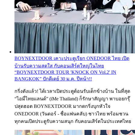
BOYNEXTDOOR เคาะประตูเรียก ONEDOOR ไทย เปิด
บ้านรับความสดใส กับคอนเสิร์ตใหญ่ในไทย
“BOYNEXTDOOR TOUR 'KNOCK ON Vol.2' IN
BANGKOK” ปักดีเดย์ 30 ม.ค. ปีหน้า!!
กริ่งดังแล้ว! ได้เวลาเปิดประตูต้อนรับเด็กข้างบ้าน ในที่สุด
“ไอมี่ไทยแลนด์” (iMe Thailand) ก็รักษาสัญญา พาบอยกรุ๊
ปสุดฮอต BOYNEXTDOOR มากดกริ่งบุกหัวใจ
ONEDOOR (วันดอร์ - ชื่อแฟนคลับ) ชาวไทย พร้อมชวน
ทุกคนเปิดประตูรับความสนุก กับคอนเสิร์ตในประเทศไทย