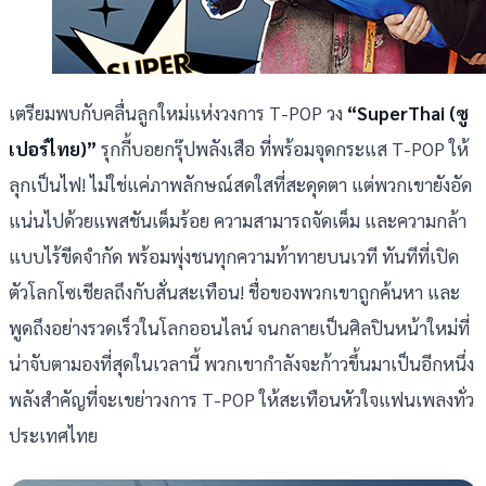
เตรียมพบกับคลื่นลูกใหม่แห่งวงการ T-POP วง
“SuperThai (ซู
เปอร์ไทย)”
รุกกี้บอยกรุ๊ปพลังเสือ ที่พร้อมจุดกระแส T-POP ให้
ลุกเป็นไฟ! ไม่ใช่แค่ภาพลักษณ์สดใสที่สะดุดตา แต่พวกเขายังอัด
แน่นไปด้วยแพสชันเต็มร้อย ความสามารถจัดเต็ม และความกล้า
แบบไร้ขีดจำกัด พร้อมพุ่งชนทุกความท้าทายบนเวที ทันทีที่เปิด
ตัวโลกโซเชียลถึงกับสั่นสะเทือน! ชื่อของพวกเขาถูกค้นหา และ
พูดถึงอย่างรวดเร็วในโลกออนไลน์ จนกลายเป็นศิลปินหน้าใหม่ที่
น่าจับตามองที่สุดในเวลานี้ พวกเขากำลังจะก้าวขึ้นมาเป็นอีกหนึ่ง
พลังสำคัญที่จะเขย่าวงการ T-POP ให้สะเทือนหัวใจแฟนเพลงทั่ว
ประเทศไทย