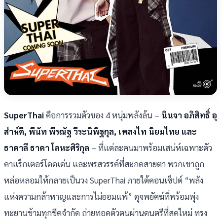
SuperThai
คือการรวมตัวของ 4 หนุ่มพลังล้น –
นินจา อภิสิทธิ์ อุ
ส่าห์ดี, พีนัท พีรณัฐ วีระนิพิฐกุล, เพลงไท นิยมไทย และ
ธาดาลี ธาดา โลหะศิริกุล
– ที่แต่ละคนมาพร้อมเสน่ห์เฉพาะตัว
คาแร็กเตอร์โดดเด่น และพรสวรรค์ที่สะกดสายตา พวกเขาถูก
หล่อหลอมให้กลายเป็นวง SuperThai ภายใต้คอนเซ็ปต์ “พลัง
แห่งความกล้าหาญและการไม่ยอมแพ้” ดุจพยัคฆ์ที่พร้อมพุ่ง
ทะยานข้ามทุกขีดจำกัด ถ่ายทอดตัวตนผ่านดนตรีที่สดใหม่ ทรง