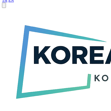
TH
EN