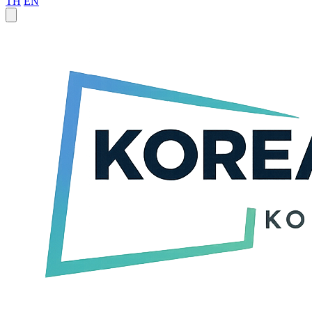
TH
EN