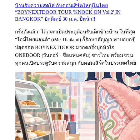
บ้านรับความสดใส กับคอนเสิร์ตใหญ่ในไทย
“BOYNEXTDOOR TOUR 'KNOCK ON Vol.2' IN
BANGKOK” ปักดีเดย์ 30 ม.ค. ปีหน้า!!
กริ่งดังแล้ว! ได้เวลาเปิดประตูต้อนรับเด็กข้างบ้าน ในที่สุด
“ไอมี่ไทยแลนด์” (iMe Thailand) ก็รักษาสัญญา พาบอยกรุ๊
ปสุดฮอต BOYNEXTDOOR มากดกริ่งบุกหัวใจ
ONEDOOR (วันดอร์ - ชื่อแฟนคลับ) ชาวไทย พร้อมชวน
ทุกคนเปิดประตูรับความสนุก กับคอนเสิร์ตในประเทศไทย