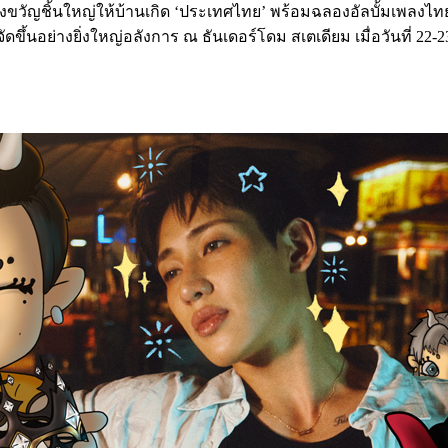
ิร์ฟของขวัญชิ้นใหญ่ให้บ้านเกิด ‘ประเทศไทย’ พร้อมฉลองอัลบั้มเพ
ึ้นอย่างยิ่งใหญ่อลังการ ณ ธันเดอร์โดม สเตเดียม เมื่อวันที่ 22-