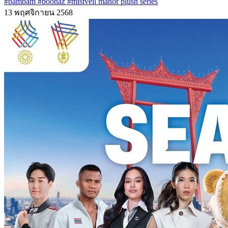
#bambam
#boonaz
#mistveil manor plush series
13 พฤศจิกายน 2568