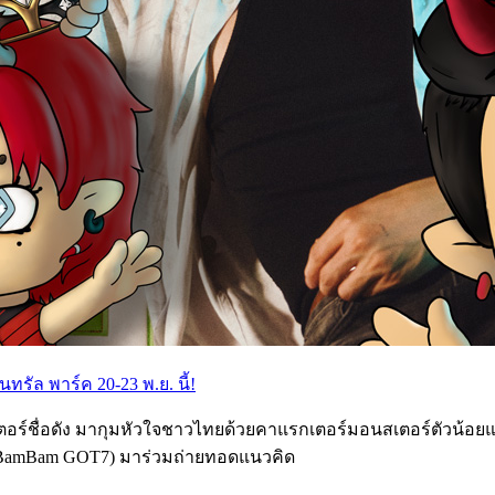
นทรัล พาร์ค 20-23 พ.ย. นี้!
ตอร์ชื่อดัง มากุมหัวใจชาวไทยด้วยคาแรกเตอร์มอนสเตอร์ตัวน้อยแสนล
 (BamBam GOT7) มาร่วมถ่ายทอดแนวคิด