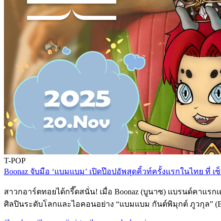
T-POP
Boonaz จับมือ ‘แบมแบม’ เปิดป๊อปอัพสุดคิ้วท์ครั้งแรกในไทย ที่ เซ็
สาวกอาร์ตทอยได้กรี๊ดสนั่น! เมื่อ Boonaz (บูนาซ) แบรนด์คาแรกเ
ศิลปินระดับโลกและไอคอนอย่าง “แบมแบม กันต์พิมุกต์ ภูวกุล”