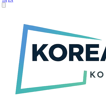
TH
EN