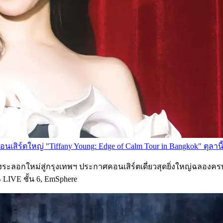
นเสิร์ตใหญ่ "Tiffany Young: Edge of Calm Tour in Bangkok" ตุลานี้
งระลอกใหม่สู่กรุงเทพฯ ประกาศคอนเสิร์ตเดี่ยวสุดยิ่งใหญ่ฉลองครบร
B LIVE ชั้น 6, EmSphere