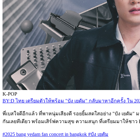
K-POP
BY:D ไทย เตรียมตัวให้พร้อม "บัง เยดัม" กลับมาหาอีกครั
พี่เบสใจดีอีกแล้ว ที่พาหนุ่มเสียงดี รอยยิ้มสดใสอย่าง "บัง
กันเลยทีเดียว พร้อมเสิร์ฟความสุข ความสนุก ที่เตรียมมาให้ช
#2025 bang yedam fan concert in bangkok
#บัง เยดัม