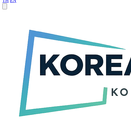
TH
EN