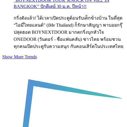
“BOYNEXTDOOR TOUR 'KNOCK ON Vol.2' IN
BANGKOK” ปักดีเดย์ 30 ม.ค. ปีหน้า!!
กริ่งดังแล้ว! ได้เวลาเปิดประตูต้อนรับเด็กข้างบ้าน ในที่สุด
“ไอมี่ไทยแลนด์” (iMe Thailand) ก็รักษาสัญญา พาบอยกรุ๊
ปสุดฮอต BOYNEXTDOOR มากดกริ่งบุกหัวใจ
ONEDOOR (วันดอร์ - ชื่อแฟนคลับ) ชาวไทย พร้อมชวน
ทุกคนเปิดประตูรับความสนุก กับคอนเสิร์ตในประเทศไทย
Show More Trends