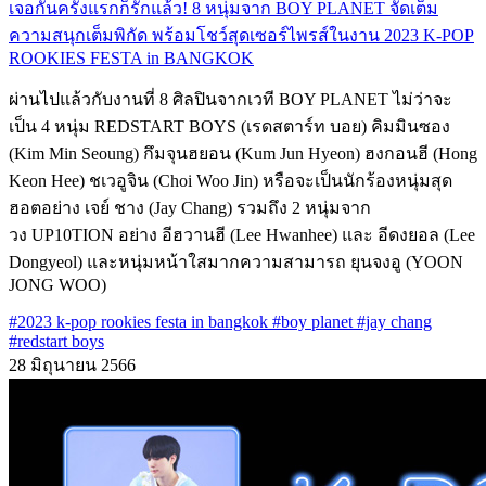
เจอกันครั้งแรกก็รักแล้ว! 8 หนุ่มจาก BOY PLANET จัดเต็ม
ความสนุกเต็มพิกัด พร้อมโชว์สุดเซอร์ไพรส์ในงาน 2023 K-POP
ROOKIES FESTA in BANGKOK
ผ่านไปแล้วกับงานที่ 8 ศิลปินจากเวที BOY PLANET ไม่ว่าจะ
เป็น 4 หนุ่ม REDSTART BOYS (เรดสตาร์ท บอย) คิมมินซอง
(Kim Min Seoung) กึมจุนฮยอน (Kum Jun Hyeon) ฮงกอนฮี (Hong
Keon Hee) ชเวอูจิน (Choi Woo Jin) หรือจะเป็นนักร้องหนุ่มสุด
ฮอตอย่าง เจย์ ชาง (Jay Chang) รวมถึง 2 หนุ่มจาก
วง UP10TION อย่าง อีฮวานฮี (Lee Hwanhee) และ อีดงยอล (Lee
Dongyeol) และหนุ่มหน้าใสมากความสามารถ ยุนจงอู (YOON
JONG WOO)
#2023 k-pop rookies festa in bangkok
#boy planet
#jay chang
#redstart boys
28 มิถุนายน 2566