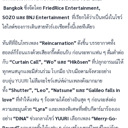
Bangkok
ซึ่งจัดโดย
FriedRice Entertainment,
SOZO และ BNJ Entertainment
ที่เรียกได้ว่าเป็นหนึ่งในโชว์
ไฮไลต์ของการเดินสายทัวร์เอเชียครั้งนี้เลยทีเดียว
ทันทีที่อินโทรเพลง
“Reincarnation”
ดังขึ้น บรรยากาศทั้ง
ฮอลล์ก็ร้อนแรงด้วยเสียงกรี๊ดต้อนรับ ก่อนจะพาแฟน ๆ ดื่มด่ำต่อ
กับ
“Curtain Call”, “Wo” และ “Hikōsen”
ที่ปลุกอารมณ์ให้
ทุกคนสนุกและมีส่วนร่วม โบกมือ ปรบมือตามจังหวะอย่าง
อบอุ่น YUURI ไม่ลืมจะโชว์เสน่ห์ผ่านเพลงดังมากมาย
ทั้ง
“Shutter”, “Leo”, “Natsune” และ “Galileo falls in
love”
ที่ทำให้แฟน ๆ ร้องตามได้อย่างอินสุด ๆ ก่อนจะส่งต่อ
ความละมุนด้วย
“Lyra”
และเพลงพิเศษที่หยิบกีตาร์มาร้องเอง
อย่าง
“DiNA”
ช่วงกลางโชว์
YUURI
เลือกเพลง
“Merry-Go-
Round”
มอบรอยยิ้มให้แฟน ๆ ก่อนสร้างเซอร์ไพรส์ใหญ่ด้วย