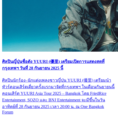
ศิลปินญี่ปุ่นชื่อดัง YUURI (優里) เตรียมเปิดการแสดงสดที่
กรุงเทพฯ วันที่ 28 กันยายน 2025 นี้
ศิลปินนักร้อง–นักแต่งเพลงชาวญี่ปุ่น YUURI (優里) เตรียมนำ
ทัวร์คอนเสิร์ตเดี่ยวครั้งแรกมาจัดที่กรุงเทพฯ ในเดือนกันยายนนี้
คอนเสิร์ต YUURI Asia Tour 2025 – Bangkok โดย FriedRice
Entertainment, SOZO และ BNJ Entertainment จะมีขึ้นในวัน
อาทิตย์ที่ 28 กันยายน 2025 เวลา 20:00 น. ณ One Bangkok
Forum