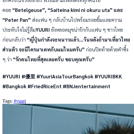
คอย
“Betelgeuse”, “Saiteina kimi ni okuru uta” และ
“Peter Pan”
ส่งแฟน ๆ กลับบ้านไปพร้อมรอยยิ้มและความ
ประทับใจไม่รู้ลืม
YUURI
ยังหยอดมุขน่ารักกับแฟน ๆ ชาวไทย
ก่อนกลับว่า
“ญี่ปุ่นกำลังจะหนาวแล้ว...วันหลังถ้ามาเที่ยวไทย
ส่วนตัว จะมีใครมาเดทกับผมไหมครับ”
ก่อนปิดท้ายด้วยคำซึ้ง
ๆ ว่า
“รักคนไทยที่สุดเลยครับ ขอบคุณครับ”
#YUURI #優里 #YuuriAsiaTourBangkok #YUURIBKK
#Bangkok #FriedRiceEnt #BNJentertainment
Tags:
#yuuri