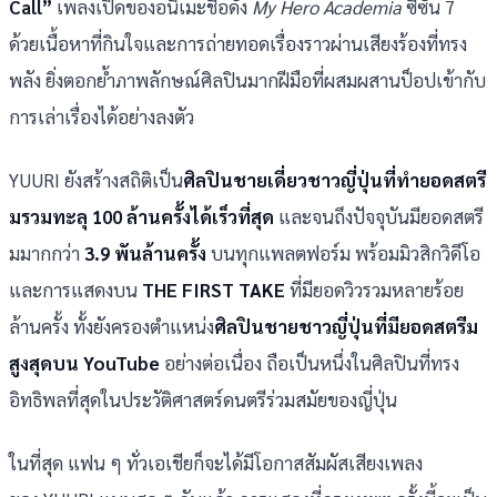
Call”
เพลงเปิดของอนิเมะชื่อดัง
My Hero Academia
ซีซั่น 7
ด้วยเนื้อหาที่กินใจและการถ่ายทอดเรื่องราวผ่านเสียงร้องที่ทรง
พลัง ยิ่งตอกย้ำภาพลักษณ์ศิลปินมากฝีมือที่ผสมผสานป็อปเข้ากับ
การเล่าเรื่องได้อย่างลงตัว
YUURI ยังสร้างสถิติเป็น
ศิลปินชายเดี่ยวชาวญี่ปุ่นที่ทำยอดสตรี
มรวมทะลุ 100 ล้านครั้งได้เร็วที่สุด
และจนถึงปัจจุบันมียอดสตรี
มมากกว่า
3.9 พันล้านครั้ง
บนทุกแพลตฟอร์ม พร้อมมิวสิกวิดีโอ
และการแสดงบน
THE FIRST TAKE
ที่มียอดวิวรวมหลายร้อย
ล้านครั้ง ทั้งยังครองตำแหน่ง
ศิลปินชายชาวญี่ปุ่นที่มียอดสตรีม
สูงสุดบน
YouTube
อย่างต่อเนื่อง ถือเป็นหนึ่งในศิลปินที่ทรง
อิทธิพลที่สุดในประวัติศาสตร์ดนตรีร่วมสมัยของญี่ปุ่น
ในที่สุด แฟน ๆ ทั่วเอเชียก็จะได้มีโอกาสสัมผัสเสียงเพลง