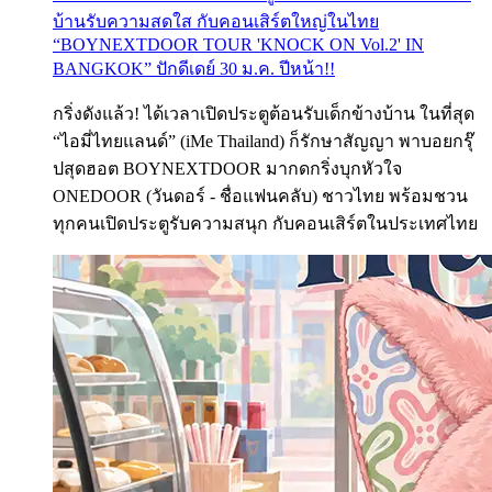
บ้านรับความสดใส กับคอนเสิร์ตใหญ่ในไทย
“BOYNEXTDOOR TOUR 'KNOCK ON Vol.2' IN
BANGKOK” ปักดีเดย์ 30 ม.ค. ปีหน้า!!
กริ่งดังแล้ว! ได้เวลาเปิดประตูต้อนรับเด็กข้างบ้าน ในที่สุด
“ไอมี่ไทยแลนด์” (iMe Thailand) ก็รักษาสัญญา พาบอยกรุ๊
ปสุดฮอต BOYNEXTDOOR มากดกริ่งบุกหัวใจ
ONEDOOR (วันดอร์ - ชื่อแฟนคลับ) ชาวไทย พร้อมชวน
ทุกคนเปิดประตูรับความสนุก กับคอนเสิร์ตในประเทศไทย