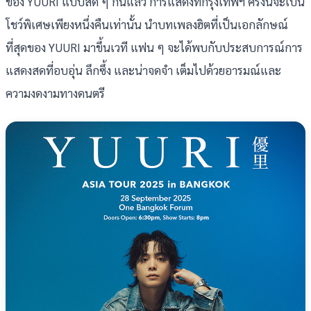
ของ YUURI แบบสด ๆ กันแล้ว การแสดงที่กรุงเทพฯ ครั้งนี้จะเป็น
โชว์พิเศษเพียงหนึ่งคืนเท่านั้น นำบทเพลงฮิตที่เป็นเอกลักษณ์
ที่สุดของ YUURI มาขึ้นเวที แฟน ๆ จะได้พบกับประสบการณ์การ
แสดงสดที่อบอุ่น ลึกซึ้ง และน่าจดจำ เต็มไปด้วยอารมณ์และ
ความงดงามทางดนตรี