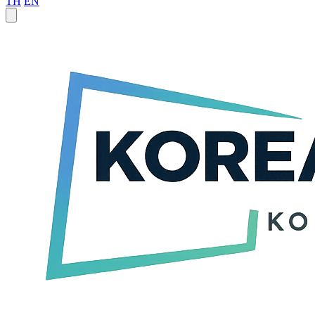
TH
EN