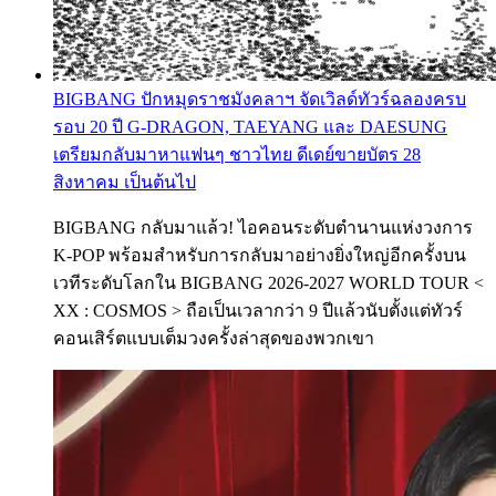
BIGBANG ปักหมุดราชมังคลาฯ จัดเวิลด์ทัวร์ฉลองครบ
รอบ 20 ปี G-DRAGON, TAEYANG และ DAESUNG
เตรียมกลับมาหาแฟนๆ ชาวไทย ดีเดย์ขายบัตร 28
สิงหาคม เป็นต้นไป
BIGBANG กลับมาแล้ว! ไอคอนระดับตำนานแห่งวงการ
K-POP พร้อมสำหรับการกลับมาอย่างยิ่งใหญ่อีกครั้งบน
เวทีระดับโลกใน BIGBANG 2026-2027 WORLD TOUR <
XX : COSMOS > ถือเป็นเวลากว่า 9 ปีแล้วนับตั้งแต่ทัวร์
คอนเสิร์ตแบบเต็มวงครั้งล่าสุดของพวกเขา