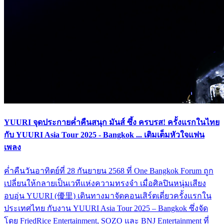
YUURI จุดประกายค่ำคืนสนุก มันส์ ซึ้ง ครบรส! ครั้งแรกในไทย
กับ YUURI Asia Tour 2025 - Bangkok ... เติมเต็มหัวใจแฟน
เพลง
ค่ำคืนวันอาทิตย์ที่ 28 กันยายน 2568 ที่ One Bangkok Forum ถูก
เปลี่ยนให้กลายเป็นเวทีแห่งความทรงจำ เมื่อศิลปินหนุ่มเสียง
อบอุ่น YUURI (優里) เดินทางมาจัดคอนเสิร์ตเดี่ยวครั้งแรกใน
ประเทศไทย กับงาน YUURI Asia Tour 2025 – Bangkok ซึ่งจัด
โดย FriedRice Entertainment, SOZO และ BNJ Entertainment ที่