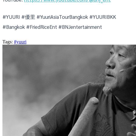
#YUURI #優里 #YuuriAsiaTourBangkok #YUURIBKK
#Bangkok #FriedRiceEnt #BNJentertainment
Tags:
#yuuri