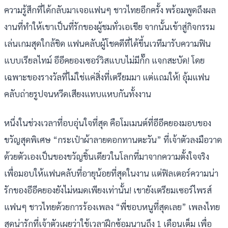
ความรู้สึกที่ได้กลับมาเจอแฟนๆ ชาวไทยอีกครั้ง พร้อมพูดถึงผล
งานที่ทำให้เขาเป็นที่รักของผู้ชมทั่วเอเชีย จากนั้นเข้าสู่กิจกรรม
เล่นเกมสุดใกล้ชิด แฟนคลับผู้โชคดีที่ได้ขึ้นเวทีมารับความฟิน
แบบเรียลไทม์ อีอีคยองเซอร์วิสแบบไม่มีกั๊ก แจกสะบัด! โดย
เฉพาะของรางวัลที่ไม่ใช่แค่สิ่งที่เตรียมมา แต่แถมให้! อุ้มแฟน
คลับถ่ายรูปจนหวีดเสียงแทบแหบกันทั้งงาน
หนึ่งในช่วงเวลาที่อบอุ่นใจที่สุด คือโมเมนต์ที่อีอีคยองมอบของ
ขวัญสุดพิเศษ “กระเป๋าผ้าลายดอกทานตะวัน” ที่เจ้าตัวลงมือวาด
ด้วยตัวเองเป็นของขวัญชิ้นเดียวในโลกที่มาจากความตั้งใจจริง
เพื่อมอบให้แฟนคลับที่อายุน้อยที่สุดในงาน แต่ฟิลเตอร์ความน่า
รักของอีอีคยองยังไม่หมดเพียงเท่านั้น! เขายังเตรียมเซอร์ไพรส์
แฟนๆ ชาวไทยด้วยการร้องเพลง “พี่ชอบหนูที่สุดเลย” เพลงไทย
สุดน่ารักที่เจ้าตัวเผยว่าใช้เวลาฝึกซ้อมนานถึง 1 เดือนเต็ม เพื่อ