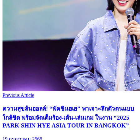
Previous Article
ความสุขล้นฮอลล์! “พัคชินฮเย” พาเจาะลึกตัวตนแบบ
ใกล้ชิด พร้อมจัดเต็มร้อง-เต้น-เล่นเกม ในงาน “2025
PARK SHIN HYE ASIA TOUR IN BANGKOK”
19 กรกฎาคม 2568