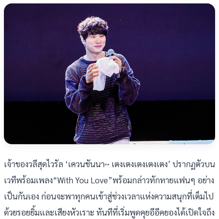
เจ้าของวลีสุดไวรัล ‘เควนชันนา~ เตงเตงเตงเตงเตง’ ปรากฏตัวบน
เวทีพร้อมเพลง“With You Love”พร้อมกล่าวทักทายแฟนๆ อย่าง
เป็นกันเอง ก่อนจะพาทุกคนเข้าสู่ช่วงเวลาแห่งความสนุกที่เต็มไป
ด้วยรอยยิ้มและเสียงหัวเราะ ทันทีที่เริ่มพูดคุยอีอีคยองได้เปิดใจถึง