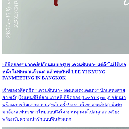
“อีอีคยอง” ฝากคลิปอ้อนแบบกรุบๆ เควนชันนา~ แต่ถ้าไม่ได้เจอ
หน้า ไม่ชันนาแล้วนะ! แล้วพบกันที่ LEE YI KYUNG
FANMEETING IN BANGKOK
เจ้าของวลีสุดฮิต “เควนชันนา~ เตงเตงเตงเตงเตง” นักแสดงสาย
ฮา ขวัญใจแฟนซีรีส์สายเกาหลี อีอีคยอง (Lee Yi Kyung) กลับมา
พร้อมภารกิจแจกความสุขอีกครั้ง! คราวนี้เขาส่งคลิปสุดพิเศษ
มาอ้อนแฟนๆ ชาวไทยแบบถึงใจ ชวนทุกคนไปสนุกสุดเหวี่ยง
พร้อมรับความน่ารักแบบฟินตัวแตก