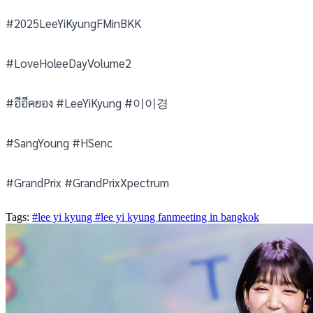
#2025LeeYiKyungFMinBKK
#LoveHoleeDayVolume2
#อีอีคยอง #LeeYiKyung #이이경
#SangYoung #HSenc
#GrandPrix #GrandPrixXpectrum
Tags:
#lee yi kyung
#lee yi kyung fanmeeting in bangkok