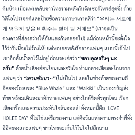
คืนบ้าง เมื่อแฟนคลับชาวไทยรวมพลังกันจัดเซอร์ไพรส์สุดซึ้ง ด้วย
วิดีโอโปรเจกต์และป้ายข้อความภาษาเกาหลีว่า “우리는 서로에
게 영원히 빛을 비춰주는 별이 될 거예요” (เราจะเป็น
ดวงดาวที่ส่องสว่างให้กันและกันตลอดไป) แม้ก่อนหน้านี้จะตั้งใจ
ไว้ว่าวันนี้จะไม่ร้องไห้! แต่พอเจอพลังรักจากแฟนๆ แบบนี้เข้าไป
เขาก็กลั้นน้ำตาไว้ไม่อยู่ ก่อนจะเอ่ยว่า
“ขอบคุณจริงๆ นะ
ครับ”
ด้วยน้ำเสียงอ่อนโยนและจริงใจ ท่ามกลางเสียงตะโกนจาก
แฟนๆ ว่า
“เควนชันนา~”
(ไม่เป็นไร) และในช่วงท้ายของงานอี
อีคยองร้องเพลง “Blue Whale” และ “Waikiki” เป็นของขวัญส่ง
ท้าย พร้อมเดินลงมาทักทายแฟนๆ อย่างใกล้ชิดทั่วทุกโซน เรียก
เสียงกรี๊ดและความประทับใจล้นฮอลล์! ทั้งหมดนี้คือ ‘LOVE
HOLEE DAY’ ที่ไม่ใช่แค่ชื่อของงาน แต่คือวันแห่งความทรงจำที่ทั้ง
อีอีคยองและแฟนๆ ชาวไทยจะเก็บไว้ในใจไปอีกนาน