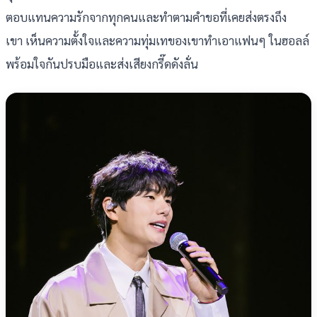
ตอบแทนความรักจากทุกคนและทำตามคำขอที่เคยส่งตรงถึง
เขา เห็นความตั้งใจและความทุ่มเทของเขาทำเอาแฟนๆ ในฮอลล์
พร้อมใจกันปรบมือและส่งเสียงกรี๊ดดังลั่น