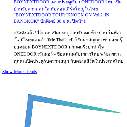
BOYNEXTDOOR เคาะประตูเรียก ONEDOOR ไทย เปิด
บ้านรับความสดใส กับคอนเสิร์ตใหญ่ในไทย
“BOYNEXTDOOR TOUR 'KNOCK ON Vol.2' IN
BANGKOK” ปักดีเดย์ 30 ม.ค. ปีหน้า!!
กริ่งดังแล้ว! ได้เวลาเปิดประตูต้อนรับเด็กข้างบ้าน ในที่สุด
“ไอมี่ไทยแลนด์” (iMe Thailand) ก็รักษาสัญญา พาบอยกรุ๊
ปสุดฮอต BOYNEXTDOOR มากดกริ่งบุกหัวใจ
ONEDOOR (วันดอร์ - ชื่อแฟนคลับ) ชาวไทย พร้อมชวน
ทุกคนเปิดประตูรับความสนุก กับคอนเสิร์ตในประเทศไทย
Show More Trends