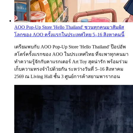
AOO Pop-Up Store 'Hello Thailand' ชวนทุกคนมาสัมผัส
โลกของ AOO ครั้งแรกในประเทศไทย 5–16 สิงหาคมนี้
เตรียมพบกับ AOO Pop-Up Store 'Hello Thailand' ป๊อปอัพ
สโตร์ครั้งแรกของ AOO ในประเทศไทย ที่จะพาทุกคนมา
ทำความรู้จักกับคาแรกเตอร์ Art Toy สุดน่ารัก พร้อมร่วม
เก็บความทรงจำไปด้วยกัน ระหว่างวันที่ 5–16 สิงหาคม
2569 ณ Living Hall ชั้น 3 ศูนย์การค้าสยามพารากอน