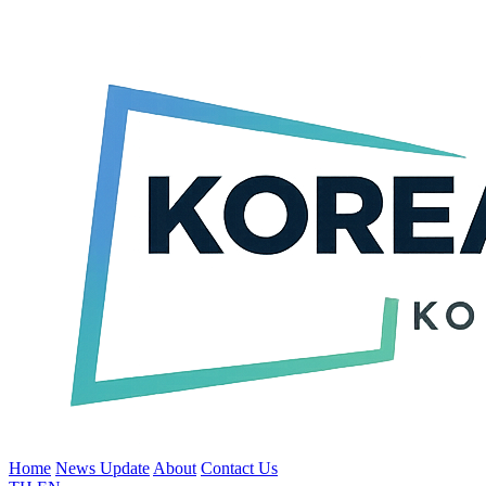
Home
News Update
About
Contact Us