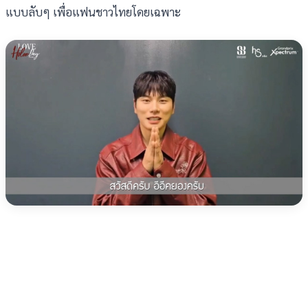
แบบลับๆ เพื่อแฟนชาวไทยโดยเฉพาะ