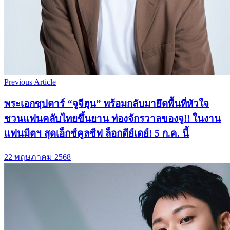
Previous Article
พระเอกซุปตาร์ “จูจีฮุน” พร้อมกลับมายึดพื้นที่หัวใจ
ชวนแฟนคลับไทยขึ้นยาน ท่องจักรวาลของจู!! ในงาน
แฟนมีตฯ สุดเอ็กซ์คูลซีฟ ล็อกดีย์เดย์! 5 ก.ค. นี้
22 พฤษภาคม 2568