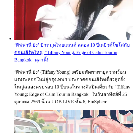
‘ทิฟฟานี ยัง’ ปักหมุดไทยแลนด์ ฉลอง 10 ปีเดบิวต์โซโล่กับ
คอนเสิร์ตใหญ่ "Tiffany Young: Edge of Calm Tour in
Bangkok" ตุลานี้!
‘ทิฟฟานี ยัง’ (Tiffany Young) เตรียมพัดพาพายุความร้อน
แรงระลอกใหม่สู่กรุงเทพฯ ประกาศคอนเสิร์ตเดี่ยวสุดยิ่ง
ใหญ่ฉลองครบรอบ 10 ปีบนเส้นทางศิลปินเดี่ยวกับ "Tiffany
Young: Edge of Calm Tour in Bangkok" ในวันอาทิตย์ที่ 25
ตุลาคม 2569 นี้ ณ UOB LIVE ชั้น 6, EmSphere