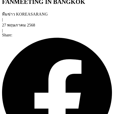
FANMEETING IN BANGKOK
ทีมข่าว KOREASARANG
|
27 พฤษภาคม 2568
|
Share: