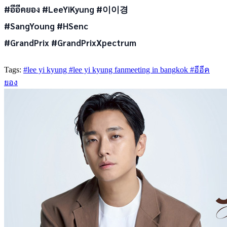
#อีอีคยอง #LeeYiKyung #이이경
#SangYoung #HSenc
#GrandPrix #GrandPrixXpectrum
Tags:
#lee yi kyung
#lee yi kyung fanmeeting in bangkok
#อีอีค
ยอง