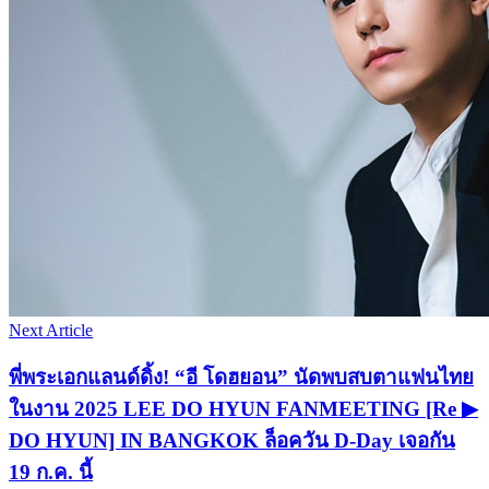
Next Article
พี่พระเอกแลนด์ดิ้ง! “อี โดฮยอน” นัดพบสบตาแฟนไทย
ในงาน 2025 LEE DO HYUN FANMEETING [Re ▶
DO HYUN] IN BANGKOK ล็อควัน D-Day เจอกัน
19 ก.ค. นี้