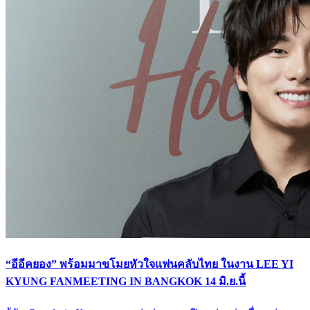
“อีอีคยอง” พร้อมมาขโมยหัวใจแฟนคลับไทย ในงาน LEE YI
KYUNG FANMEETING IN BANGKOK 14 มิ.ย.นี้