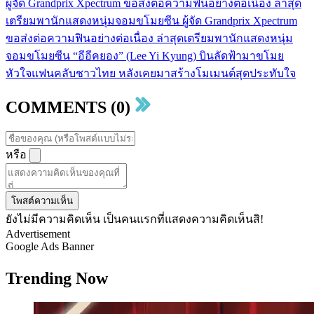
ผู้จัด Grandprix Xpectrum ขอส่งต่อความฟินอย่างต่อเนื่อง ล่าสุด
เตรียมพานักแสดงหนุ่มจอมขโมยซีน ผู้จัด Grandprix Xpectrum
ขอส่งต่อความฟินอย่างต่อเนื่อง ล่าสุดเตรียมพานักแสดงหนุ่ม
จอมขโมยซีน “อีอีคยอง” (Lee Yi Kyung) บินลัดฟ้ามาขโมย
หัวใจแฟนคลับชาวไทย หลังเคยมาสร้างโมเมนต์สุดประทับใจ
COMMENTS (0)
หรือ
โพสต์ความเห็น
ยังไม่มีความคิดเห็น เป็นคนแรกที่แสดงความคิดเห็นสิ!
Advertisement
Google Ads Banner
Trending Now