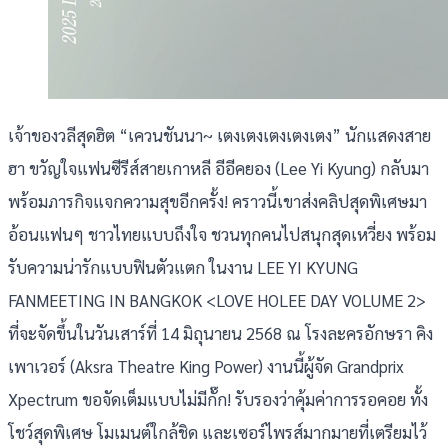
เจ้าของวลีสุดฮิต “เควนชันนา~ เตงเตงเตงเตงเตง” นักแสดงสาย
ฮา ขวัญใจแฟนซีรีส์สายเกาหลี อีอีคยอง (Lee Yi Kyung) กลับมา
พร้อมภารกิจแจกความสุขอีกครั้ง! คราวนี้เขาส่งคลิปสุดพิเศษมา
อ้อนแฟนๆ ชาวไทยแบบถึงใจ ชวนทุกคนไปสนุกสุดเหวี่ยง พร้อม
รับความน่ารักแบบฟินตัวแตก ในงาน LEE YI KYUNG
FANMEETING IN BANGKOK <LOVE HOLEE DAY VOLUME 2>
ที่จะจัดขึ้นในวันเสาร์ที่ 14 มิถุนายน 2568 ณ โรงละครอักษรา คิง
เพาเวอร์ (Aksra Theatre King Power) งานนี้ผู้จัด Grandprix
Xpectrum ขอจัดเต็มแบบไม่มีกั๊ก! รับรองว่าคุ้มค่าการรอคอย ทั้ง
โชว์สุดพิเศษ โมเมนต์ใกล้ชิด และเซอร์ไพรส์มากมายที่เตรียมไว้