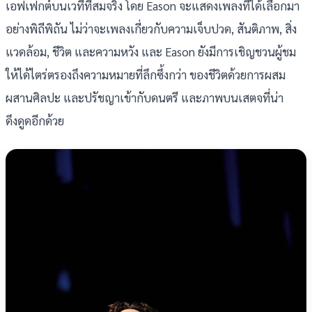
เอฟเฟกต์บนเวทีที่สมจริง โดย Eason จะแสดงเพลงที่ได้เลือกมา
อย่างพิถีพิถัน ไม่ว่าจะเพลงเกี่ยวกับความเจ็บปวด, สันติภาพ, สิ่ง
แวดล้อม, ชีวิต และความหวัง และ Eason ยังมีการเชิญชวนผู้ชม
ให้ได้ไตร่ตรองถึงความหมายที่ลึกซึ้งกว่า ของชีวิตด้วยการผสม
ผสานศิลปะ และปรัชญาเข้ากับดนตรี และภาพบนเสตจที่น่า
ดึงดูดอีกด้วย