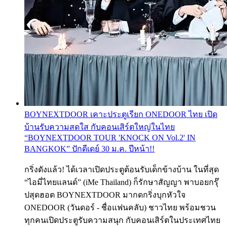
BOYNEXTDOOR เคาะประตูเรียก ONEDOOR ไทย เปิด
บ้านรับความสดใส กับคอนเสิร์ตใหญ่ในไทย
“BOYNEXTDOOR TOUR 'KNOCK ON Vol.2' IN
BANGKOK” ปักดีเดย์ 30 ม.ค. ปีหน้า!!
กริ่งดังแล้ว! ได้เวลาเปิดประตูต้อนรับเด็กข้างบ้าน ในที่สุด
“ไอมี่ไทยแลนด์” (iMe Thailand) ก็รักษาสัญญา พาบอยกรุ๊
ปสุดฮอต BOYNEXTDOOR มากดกริ่งบุกหัวใจ
ONEDOOR (วันดอร์ - ชื่อแฟนคลับ) ชาวไทย พร้อมชวน
ทุกคนเปิดประตูรับความสนุก กับคอนเสิร์ตในประเทศไทย