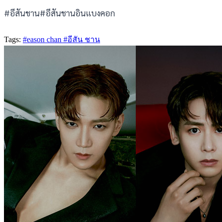
#อีสันชาน#อีสันชานอินแบงคอก
Tags:
#eason chan
#อีสัน ชาน