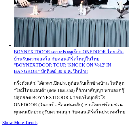
BOYNEXTDOOR เคาะประตูเรียก ONEDOOR ไทย เปิด
บ้านรับความสดใส กับคอนเสิร์ตใหญ่ในไทย
“BOYNEXTDOOR TOUR 'KNOCK ON Vol.2' IN
BANGKOK” ปักดีเดย์ 30 ม.ค. ปีหน้า!!
กริ่งดังแล้ว! ได้เวลาเปิดประตูต้อนรับเด็กข้างบ้าน ในที่สุด
“ไอมี่ไทยแลนด์” (iMe Thailand) ก็รักษาสัญญา พาบอยกรุ๊
ปสุดฮอต BOYNEXTDOOR มากดกริ่งบุกหัวใจ
ONEDOOR (วันดอร์ - ชื่อแฟนคลับ) ชาวไทย พร้อมชวน
ทุกคนเปิดประตูรับความสนุก กับคอนเสิร์ตในประเทศไทย
Show More Trends