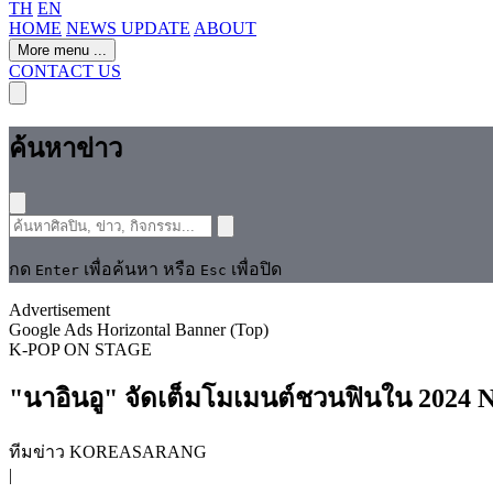
TH
EN
HOME
NEWS UPDATE
ABOUT
More menu
...
CONTACT US
ค้นหาข่าว
กด
เพื่อค้นหา หรือ
เพื่อปิด
Enter
Esc
Advertisement
Google Ads Horizontal Banner (Top)
K-POP
ON STAGE
"นาอินอู" จัดเต็มโมเมนต์​ชวนฟินใน 2024
ทีมข่าว KOREASARANG
|