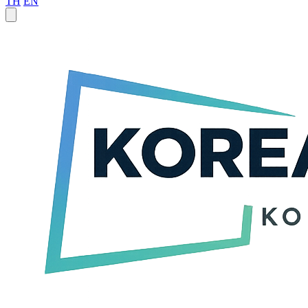
TH
EN