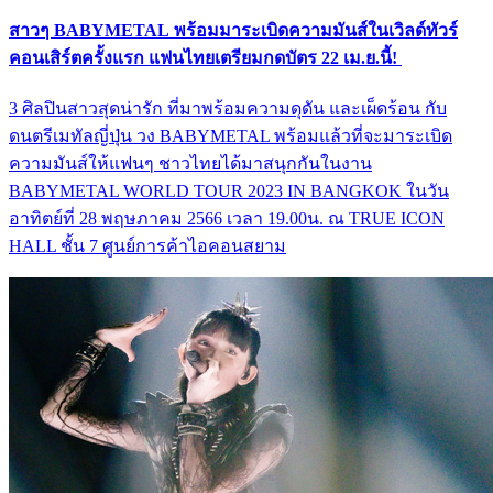
สาวๆ BABYMETAL พร้อมมาระเบิดความมันส์ในเวิลด์ทัวร์
คอนเสิร์ตครั้งแรก แฟนไทยเตรียมกดบัตร 22 เม.ย.นี้!
3 ศิลปินสาวสุดน่ารัก ที่มาพร้อมความดุดัน และเผ็ดร้อน กับ
ดนตรีเมทัลญี่ปุ่น วง BABYMETAL พร้อมแล้วที่จะมาระเบิด
ความมันส์ให้แฟนๆ ชาวไทยได้มาสนุกกันในงาน
BABYMETAL WORLD TOUR 2023 IN BANGKOK ในวัน
อาทิตย์ที่ 28 พฤษภาคม 2566 เวลา 19.00น. ณ TRUE ICON
HALL ชั้น 7 ศูนย์การค้าไอคอนสยาม