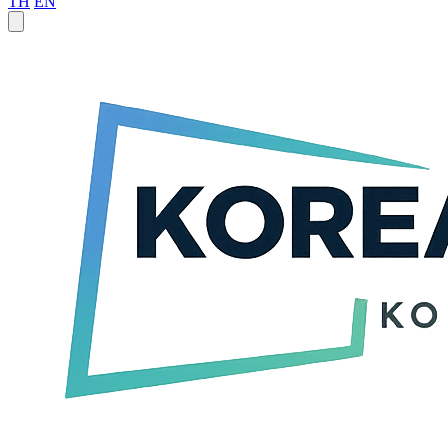
TH
EN