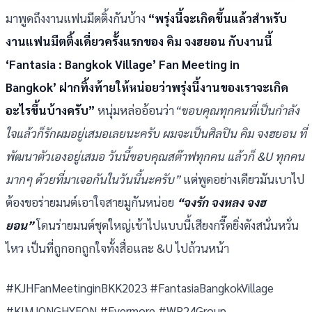
มาพูดถึงงานแฟนมีตติ้งกันบ้าง
“พรุ่งนี้จะเกิดขึ้นแล้วสำหรับ
งานแฟนมีตติ้งเดี่ยวครั้งแรกของ คิม จงฮยอน กับงานนี้
‘Fantasia : Bangkok Village’ Fan Meeting in
Bangkok’ ฝากทิ้งท้ายให้หน่อยว่าพรุ่งนี้งานของเราจะเกิด
อะไรขึ้นบ้างครับ”
หนุ่มหล่ออ้อนว่า
“ขอบคุณทุกคนที่เป็นกำลัง
ใจแล้วก็รักผมอยู่เสมอเลยนะครับ ผมจะเป็นศิลปิน คิม จงฮยอน ที่
พัฒนาตัวเองอยู่เสมอ วันนี้ขอบคุณสต๊าฟทุกคน แล้วก็ &U ทุกคน
มากๆ ด้วยที่มาเจอกันในวันนี้นะครับ”
แต่พูดอย่างเดียวมันเบาไป
ต้องขอร่ายมนต์เอาใจสายมูกันหน่อย
“จงรัก จงหลง จงฮ
ยอน”
โดนร่ายมนต์ชุดใหญ่เข้าไปแบบนี้เสียงกรี๊ดยิ่งดังสนั่นหวั่น
ไหว เป็นที่ถูกอกถูกใจทั้งสื่อและ &U ไปถ้วนหน้า
#KJHFanMeetinginBKK2023 #FantasiaBangkokVillage
#KIMJONGHYEON #Evermore #WP24Group