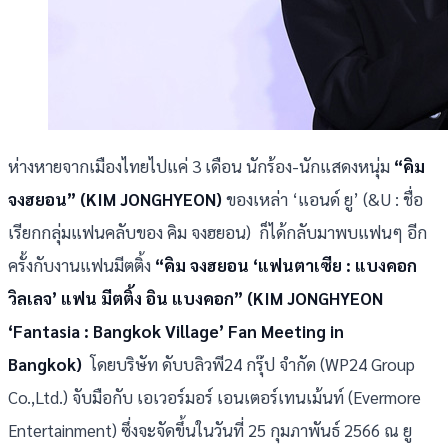
ห่างหายจากเมืองไทยไปแค่ 3 เดือน นักร้อง-นักแสดงหนุ่ม
“คิม
จงฮยอน” (KIM JONGHYEON)
ของเหล่า ‘แอนด์ ยู’ (&U : ชื่อ
เรียกกลุ่มแฟนคลับของ คิม จงฮยอน) ก็ได้กลับมาพบแฟนๆ อีก
ครั้งกับงานแฟนมีตติ้ง
“คิม จงฮยอน ‘แฟนตาเซีย : แบงคอก
วิลเลจ’ แฟน มีตติ้ง อิน แบงคอก” (KIM JONGHYEON
‘Fantasia : Bangkok Village’ Fan Meeting in
Bangkok)
โดยบริษัท ดับบลิวพี24 กรุ๊ป จำกัด (WP24 Group
Co.,Ltd.) จับมือกับ เอเวอร์มอร์ เอนเตอร์เทนเม้นท์ (Evermore
Entertainment) ซึ่งจะจัดขึ้นในวันที่ 25 กุมภาพันธ์ 2566 ณ ยู