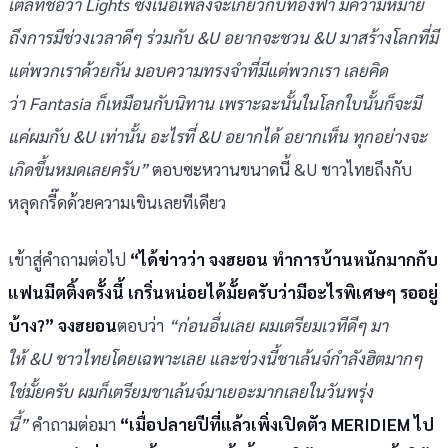
เติ้ลที่ชื่อว่า Lights ซึ่งเนื้อเพลงจะเกี่ยวกับท้องฟ้า มีความหมาย
ถึงการมีช่วงเวลาดีๆ ร่วมกับ &U อยากจะชวน &U มาสร้างโลกที่มี
แต่พวกเราด้วยกัน มอบความทรงจำที่มีแต่พวกเรา เลยคิด
ว่า Fantasia ก็เหมือนกับนิทาน เพราะฉะนั้นในโลกใบนั้นก็จะมี
แค่ผมกับ &U เท่านั้น อะไรที่ &U อยากได้ อยากเห็น ทุกอย่างจะ
เกิดขึ้นหมดเลยครับ”
ตอบซะหวานขนาดนี้ &U ชาวไทยถึงกับ
หลุดกรี๊ดด้วยความเขินเลยทีเดียว
เข้าสู่คำถามต่อไป
“ได้ข่าวว่า จงฮยอน ทำการบ้านหนักมากกับ
แฟนมีตติ้งครั้งนี้ เกริ่นหน่อยได้มั้ยครับว่ามีอะไรพิเศษๆ รออยู่
บ้าง?” จงฮยอน
ตอบว่า
“ก่อนอื่นเลย ผมเตรียมเวทีดีๆ มา
ให้ &U ชาวไทยโดยเฉพาะเลย และช่วงนี้ชาเล้นจ์กำลังฮิตมากๆ
ใช่มั้ยครับ ผมก็เตรียมชาเล้นจ์มาเยอะมากเลยในวันพรุ่ง
นี้”
คำถามต่อมา
“เมื่อปลายปีที่แล้วเพิ่งเปิดตัว MERIDIEM ไป