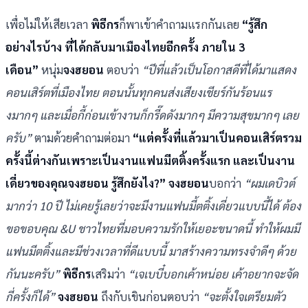
เพื่อไม่ให้เสียเวลา
พิธีกร
ก็พาเข้าคำถามแรกกันเลย
“รู้สึก
อย่างไรบ้าง ที่ได้กลับมาเมืองไทยอีกครั้ง ภายใน 3
เดือน”
หนุ่ม
จงฮยอน
ตอบว่า
“ปีที่แล้วเป็นโอกาสดีที่ได้มาแสดง
คอนเสิร์ตที่เมืองไทย ตอนนั้นทุกคนส่งเสียงเชียร์กันร้อนแร
งมากๆ และเมื่อกี้ก่อนเข้างานก็กรี๊ดดังมากๆ มีความสุขมากๆ เลย
ครับ”
ตามด้วยคำถามต่อมา
“แต่ครั้งที่แล้วมาเป็นคอนเสิร์ตรวม
ครั้งนี้ต่างกันเพราะเป็นงานแฟนมีตติ้งครั้งแรก และเป็นงาน
เดี่ยวของคุณจงฮยอน รู้สึกยังไง?”
จงฮยอน
บอกว่า
“ผมเดบิวต์
มากว่า 10 ปี ไม่เคยรู้เลยว่าจะมีงานแฟนมี้ตติ้งเดี่ยวแบบนี้ได้ ต้อง
ขอขอบคุณ &U ชาวไทยที่มอบความรักให้เยอะขนาดนี้ ทำให้ผมมี
แฟนมีตติ้งและมีช่วงเวลาที่ดีแบบนี้ มาสร้างความทรงจำดีๆ ด้วย
กันนะครับ”
พิธีกร
เสริมว่า
“เจเบบี๋บอกเค้าหน่อย เค้าอยากจะจัด
กี่ครั้งก็ได้”
จงฮยอน
ถึงกับเขินก่อนตอบว่า
“จะตั้งใจเตรียมตัว