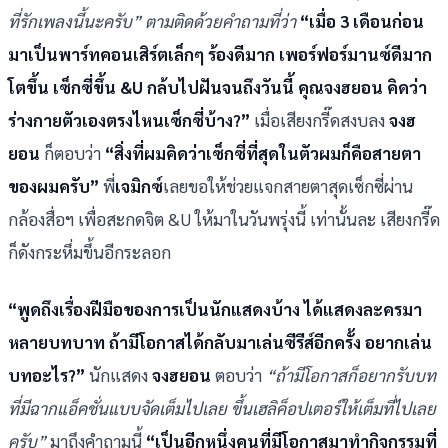
ที่รักเพลงนี้นะครับ” ตามติดด้วยคำถามที่ว่า
“เมื่อ 3 เดือนก่อน
มาเป็นพาร์ทคอนเสิร์ตเล็กๆ ร้องดีมาก เพอร์ฟอร์มานซ์ดีมาก
โตขึ้น เซ็กซี่ขึ้น &U กล้บไปฝันจนถึงวันนี้ คุณจงฮยอน คิดว่า
ร่างกายตัวเองตรงไหนเซ็กซี่บ้าง?”
เมื่อเสียงกรี๊ดสงบลง
จงฮ
ยอน
ก็ตอบว่า
“สิ่งที่ผมคิดว่าเซ็กซี่ที่สุดในตัวผมก็คือสายตา
ของผมครับ”
พี่
เจมิกซ์
เลยขอให้ช่วยแจกสายตาสุดเซ็กซี่ผ่าน
กล้องสื่อฯ เพื่อสะกดจิต &U ให้มาในวันพรุ่งนี้ เท่านั้นละ เสียงกรี๊ด
ก็ดังกระหึ่มขึ้นอีกระลอก
“พูดถึงเรื่องฝีมือของการเป็นนักแสดงบ้าง ได้แสดงละครมา
หลายบทบาท ถ้ามีโอกาสได้กลับมาเล่นซีรีส์อีกครั้ง อยากเล่น
บทอะไร?”
นักแสดง
จงฮยอน
ตอบว่า
“ถ้ามีโอกาสก็อยากรับบท
ที่มีฉากแอ็คชั่นแบบจัดเต็มไปเลย ขึ้นเฮลิค็อปเตอร์ให้เต็มที่ไปเลย
ครับ”
มาถึงคำถามนี้
“เป็นอีกหนึ่งคนที่มีโอกาสมาทำกิจกรรมที่