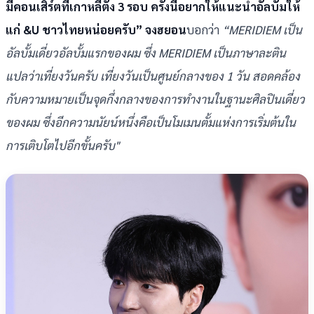
มีคอนเสิร์ตที่เกาหลีตั้ง 3 รอบ ครั้งนี้อยากให้แนะนำอัลบั้มให้
แก่ &U ชาวไทยหน่อยครับ”
จงฮยอน
บอกว่า
“MERIDIEM เป็น
อัลบั้มเดี่ยวอัลบั้มแรกของผม ซึ่ง MERIDIEM เป็นภาษาละติน
แปลว่าเที่ยงวันครับ เที่ยงวันเป็นศูนย์กลางของ 1 วัน สอดคล้อง
กับความหมายเป็นจุดกึ่งกลางของการทำงานในฐานะศิลปินเดี่ยว
ของผม ซึ่งอีกความนัยน์หนึ่งคือเป็นโมเมนตั้มแห่งการเริ่มต้นใน
การเติบโตไปอีกขั้นครับ"