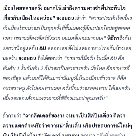
เมืองไทยหลายครั้ง อยากให้เล่าถึงความทรงจำที่ประทับใจ
เกี่ยวกับเมืองไทยหน่อย” จงฮยอน
เล่าว่า
“ความประทับใจเกี่ยว
กับเมืองไทยน่าจะเป็นทุกครั้งที่ขึ้นแสดงรู้สึกแปลกใหม่อยู่ตลอด
เวลา เพราะเสียงเชียร์ดังมาก เอเนอจี้เยอะมากเลย”
พิธีกร
ถึงกับ
แซวว่านี่อยู่แต่กับ
&U
ตลอดเลย ยังไม่แตะอาหารไทยกันบ้างเลย
นะครับ
จงฮยอน
ถึงได้ตอบว่า
“อาหารก็มีครับ ในเมื่อ &U คือ
อันดับ 1 งั้นอันดับ 2 ก็น่าจะเป็นอาหารครับ ผัดไทย คืออาหารที่
ชอบที่สุด แล้วผมก็ได้ยินมาว่ามีเมนูที่เป็นเหมือนข้าวราด ก็คือ
กะเพราหมู ยังไม่เคยทานเลย ครั้งนี้กะว่าจะลองทาน ได้เลยครับ
เดี๋ยวจะลองสั่งกะเพราตามที่พิธีกรแนะนำดูนะครับ”
ถ้าถามว่า
“จากลีดเดอร์ของวง จนมาเป็นศิลปินเดี่ยว คิดว่า
ความแตกต่างหรือว่าความน่าตื่นเต้น หรือประสบการณ์ใหม่ๆ
มันเป็นยังไงบ้าง?”
ลีดเดอร์
จงฮยอน
ตอบว่า
“สิ่งที่แตกต่าง