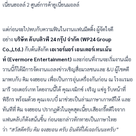
เนี่ยนฮอลล์ 2 ศูนย์การค้ายูเนี่ยนมอลล์
แต่ก่อนจะไปพบกับความฟินในงานแฟนมีตติ้ง ผู้จัดใจดี
อย่าง
บริษัท ดับบลิวพี 24 กรุ๊ป จำกัด (WP24 Group
Co.,Ltd.)
กับต้นสังกัด
เอเวอร์มอร์ เอนเตอร์เทนเม้น
ท์ (Evermore Entertainment)
และก่อนที่งานจะเริ่มงานเมื่อ
วานนี้ก็ได้มีการจัดงานแถลงข่าวเชิญสื่อมวลชนและ &U ผู้โชคดี
มาพบกับ คิม จงฮยอน เพื่อเป็นการอุ่นเครื่องกันก่อน ณ โรงแรมอ
มารี วอเตอร์เกท โดยงานนี้ได้ คุณเจมิกซ์ เจริญ แซ่จู รับหน้าที่
พิธีกร พร้อมด้วย คุณเจเบบี๋ มาช่วยเป็นล่ามภาษาเกาหลีให้ และ
ทันทีที่ คิม จงฮยอน ปรากฏตัวในลุคสุดเนี้ยบเสียงกรี๊ดดีใจจาก
แฟนคลับก็ดังสนั่นขึ้น ก่อนจะกล่าวทักทายเป็นภาษาไทย
ว่า
“สวัสดีครับ คิม จงฮยอน ครับ ยินดีที่ได้เจอกันนะครับ”