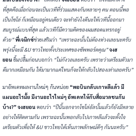
ที่สุดคือเมื่อก่อนจะเป็นเวทีที่ร่วมแสดงกันหลายๆ คน ตอนนี้พอ
เป็นโซโล่ ก็เหมือนอยู่คนเดียว จะทำยังไงดีนะให้เวทีนี้ออกมา
สมบูรณ์แบบที่สุด แล้วเวทีก็มีความคิดของผมสอดแทรกอยู่
ด้วย”
พี่เจมิกซ์
ช่วยเสริมว่า
“เพราะฉะนั้นไม่ต้องห่วงเลยนะครับ
พรุ่งนี้จะมี &U ชาวไทยทั้งประเทศของซัพพอร์ตคุณ”
จงฮ
ยอน
ยิ้มปลื้มก่อนบอกว่า
“ไม่กังวลเลยครับ เพราะว่าเตรียมตัวมา
ดีมากเหมือนกัน ให้มามากแค่ไหนก็จะให้กลับไปสองเท่าเลยครับ”
มาอัพเดทผลงานใหม่ๆ กันหน่อย
“พอบินกลับเกาหลีแล้ว มี
แผนอะไรมั้ย มีงานอะไรใหม่ๆ อัพเดทให้กับสื่อมวลชนกัน
บ้าง?” จงฮยอน
ตอบว่า
“ปีนี้นอกจากโซโล่อัลบั้มแล้วก็ยังมีหลาย
อย่างให้ติดตามกัน เพราะฉะนั้นพอกลับไปเกาหลีแล้วจะตั้งใจ
เตรียมตัวเพื่อให้ &U ชาวไทยได้เห็นภาพลักษณ์ดีๆ กันนะครับ”