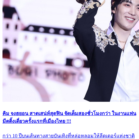
คิม จงฮยอน สาดเสน่ห์สุดฟิน จัดเต็มสองชั่วโมงกว่า ในงานแฟน
มีตติ้งเดี่ยวครั้งแรกที่เมืองไทย !!!
กว่า 10 ปีบนเส้นทางสายบันเทิงที่หล่อหลอมให้ลีดเดอร์แห่งชาติ