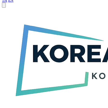
TH
EN