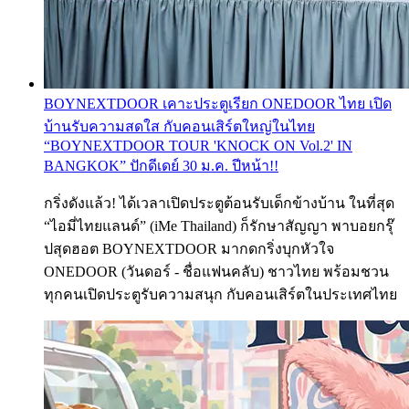
BOYNEXTDOOR เคาะประตูเรียก ONEDOOR ไทย เปิด
บ้านรับความสดใส กับคอนเสิร์ตใหญ่ในไทย
“BOYNEXTDOOR TOUR 'KNOCK ON Vol.2' IN
BANGKOK” ปักดีเดย์ 30 ม.ค. ปีหน้า!!
กริ่งดังแล้ว! ได้เวลาเปิดประตูต้อนรับเด็กข้างบ้าน ในที่สุด
“ไอมี่ไทยแลนด์” (iMe Thailand) ก็รักษาสัญญา พาบอยกรุ๊
ปสุดฮอต BOYNEXTDOOR มากดกริ่งบุกหัวใจ
ONEDOOR (วันดอร์ - ชื่อแฟนคลับ) ชาวไทย พร้อมชวน
ทุกคนเปิดประตูรับความสนุก กับคอนเสิร์ตในประเทศไทย