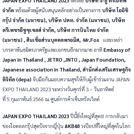
JAPAN EXPO THAILAND 2023
จัดโดย
บริษัท จี-ยู ครีเอทีฟ
จำกัด
พร้อมด้วยผู้สนับสนุนหลักอย่างเป็นทางการ
บริษัท โออิชิ
กรุ๊ป จำกัด (มหาชน), บริษัท ปตท. จำกัด (มหาชน), บริษัท
ตรีเพชรอีซูซุเซลส์ จำกัด, บริษัท การบินไทย จำกัด
(มหาชน) , สินเชื่อส่วนบุคคลพรอมิส, Mr.Fox
และเหล่า
บรรดาพันธมิตรภาครัฐและเอกชนอีกมากมาย อาทิ
Embassy of
Japan in Thailand , JETRO ,JNTO , Japan Foundation,
Japanese association in Thailand, สำนักส่งเสริมเศรษฐกิจ
ดิจิทัล (depa)
จับมือกันมอบความสุขให้กับผู้เข้าร่วมงาน JAPAN
EXPO THAILAND 2023 ระหว่างวันศุกร์ที่ 3 – วันอาทิตย์
ที่ 5 กุมภาพันธ์ 2566 ณ ศูนย์การค้าเซ็นทรัลเวิลด์
JAPAN EXPO THAILAND 2023
ปีนี้ยิ่งใหญ่ที่สุด!!! การกลับมา
ของไอดอลกรุ๊ปสุดปังจากญี่ปุ่น
AKB48
วงป๊อปที่ใหญ่ที่สุดในโลก