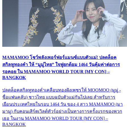
MAMAMOO โชว์พลังเพอร์ฟอร์แมนซ์แบบตัวแม่! ปลดล็อค
สกิลหูทองคำ ให้ “มูมู่ไทย” ใจฟูยกด้อม 1464 วันคุ้มค่าต่อการ
รอคอย ใน MAMAMOO WORLD TOUR [MY CON] –
BANGKOK
ปลดล็อคสกิลหูทองคำเคลือบทองฝังเพชรให้ MOOMOO (มูมู่ -
ชื่อแฟนคลับ) ชาวไทย แบบฉบับตัวแม่กันไปเลย สำหรับการ
เยือนประเทศไทยในรอบ 1464 วัน ของ 4 สาว MAMAMOO (มา
มามู) กับคอนเสิร์ตเวิลด์ทัวร์อย่างเป็นทางการครั้งแรกของพวก
เธอ ในงาน MAMAMOO WORLD TOUR [MY CON] –
BANGKOK