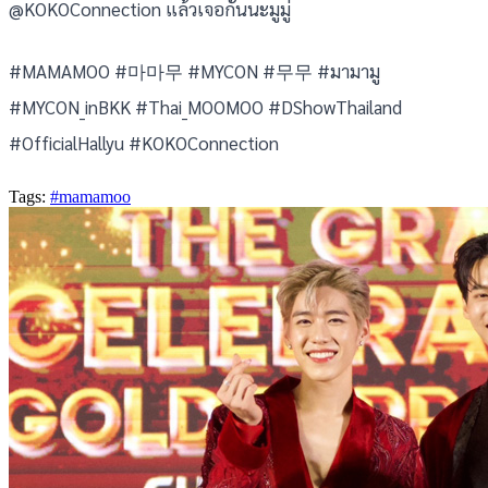
@KOKOConnection แล้วเจอกันนะมูมู่
#MAMAMOO #마마무 #MYCON #무무 #มามามู
#MYCON_inBKK #Thai_MOOMOO #DShowThailand
#OfficialHallyu #KOKOConnection
Tags:
#mamamoo