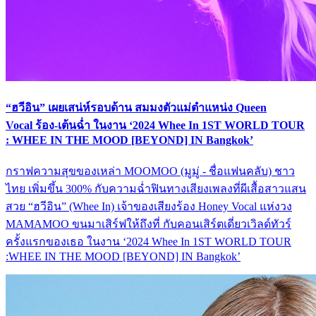
“ฮวีอิน” เผยเสน่ห์รอบด้าน สมมงตัวแม่ตำแหน่ง Queen
Vocal ร้อง-เต้นฉ่ำ ในงาน ‘2024 Whee In 1ST WORLD TOUR
: WHEE IN THE MOOD [BEYOND] IN Bangkok’
กราฟความสุขของเหล่า MOOMOO (มูมู่ - ชื่อแฟนคลับ) ชาว
ไทย เพิ่มขึ้น 300% กับความฉ่ำฟินทางเสียงเพลงที่ผีเสื้อสาวแสน
สวย “ฮวีอิน” (Whee In) เจ้าของเสียงร้อง Honey Vocal แห่งวง
MAMAMOO ขนมาเสิร์ฟให้ถึงที่ กับคอนเสิร์ตเดี่ยวเวิลด์ทัวร์
ครั้งแรกของเธอ ในงาน ‘2024 Whee In 1ST WORLD TOUR
:WHEE IN THE MOOD [BEYOND] IN Bangkok’