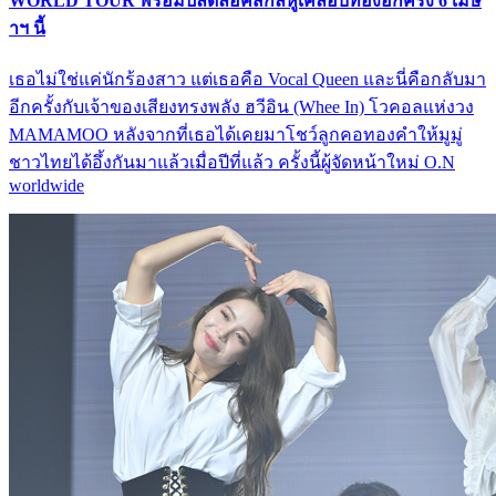
WORLD TOUR พร้อมปลดล็อคสกิลหูเคลือบทองอีกครั้ง 6 เมษ
าฯ นี้
เธอไม่ใช่แค่นักร้องสาว แต่เธอคือ Vocal Queen และนี่คือกลับมา
อีกครั้งกับเจ้าของเสียงทรงพลัง ฮวีอิน (Whee In) โวคอลแห่งวง
MAMAMOO หลังจากที่เธอได้เคยมาโชว์ลูกคอทองคำให้มูมู่
ชาวไทยได้อึ้งกันมาแล้วเมื่อปีที่แล้ว ครั้งนี้ผู้จัดหน้าใหม่ O.N
worldwide