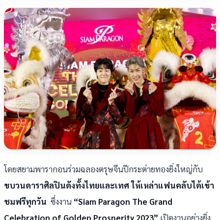
โดยสยามพารากอนร่วมฉลองตรุษจีนปีกระต่ายทองยิ่งใหญ่กับ
ขบวนดาราศิลปินดังทั้งไทยและเทศ ให้เหล่าแฟนคลับได้เข้า
ชมฟรีทุกวัน
ซึ่งงาน
“Siam Paragon The Grand
Celebration of Golden Prosperity 2023”
เปิดงานอย่างยิ่ง