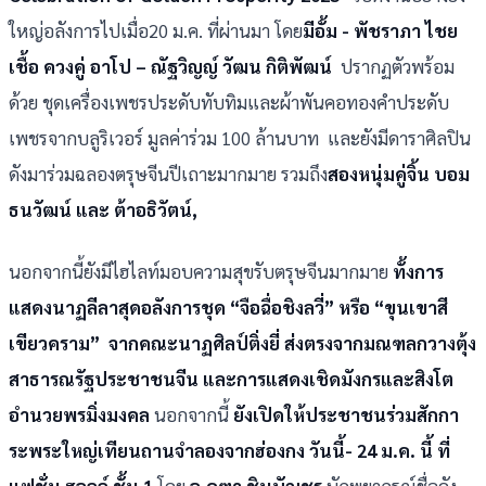
ใหญ่อลังการไปเมื่อ20 ม.ค. ที่ผ่านมา โดย
มีอั้ม - พัชราภา ไชย
เชื้อ ควงคู่ อาโป – ณัฐวิญญ์ วัฒน กิติพัฒน์
ปรากฏตัวพร้อม
ด้วย ชุดเครื่องเพชรประดับทับทิมและผ้าพันคอทองคำประดับ
เพชรจากบลูริเวอร์ มูลค่าร่วม 100 ล้านบาท และยังมีดาราศิลปิน
ดังมาร่วมฉลองตรุษจีนปีเถาะมากมาย รวมถึง
สองหนุ่มคู่จิ้น บอม
ธนวัฒน์ และ ต้าอธิวัตน์,
นอกจากนี้ยังมีไฮไลท์มอบความสุขรับตรุษจีนมากมาย
ทั้งการ
แสดงนาฏลีลาสุดอลังการชุด “จือฉื่อชิงลวี่” หรือ “ขุนเขาสี
เขียวคราม” จากคณะนาฏศิลป์ติ่งยี่ ส่งตรงจากมณฑลกวางตุ้ง
สาธารณรัฐประชาชนจีน และการแสดงเชิดมังกรและสิงโต
อำนวยพรมิ่งมงคล
นอกจากนี้
ยังเปิดให้ประชาชนร่วมสักกา
ระพระใหญ่เทียนถานจำลองจากฮ่องกง วันนี้
- 24 ม.ค. นี้ ที่