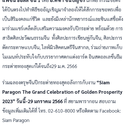
แฟชั่น ฮอลล์ ชั้น 1
โดย
อ.คฑา ชินบัญชร
นักพยากรณ์ชื่อดัง
ได้บินตรงไปทำพิธีขออัญเชิญมาจำลองให้ได้สักการะขอพรเพื่อ
เป็นสิริมงคลแก่ชีวิต และยังมีเหล่านักพยากรณ์และซินแสชื่อดัง
มาร่วมแชร์เคล็ดลับเสริมความมงคลรับปีกระต่าย พร้อมด้วย การ
สาธิตศิลปะวัฒนธรรมจีน ทั้งศิลปะการเขียนพู่กันจีน, ศิลปะการ
ตัดกระดาษแบบจีน, ไลฟ์มิวสิคดนตรีจีนสากล, ร่วมถ่ายภาพเก็บ
โมเมนท์ประทับใจกับบรรยากาศตกแต่งอาร์ต อินสตอลเลชั่นธีม
กระต่ายทองสุดเก๋ได้จนถึง29 ม.ค. 2566
ร่วมฉลองตรุษจีนปีกระต่ายทองสุดอลังการกับงาน
“
Siam
Paragon The Grand Celebration of Golden Prosperity
2023” วันนี้-29 มกราคม 2566
ที่ สยามพารากอน สอบถาม
ข้อมูลเพิ่มเติมได้ที่ โทร. 02-610-8000 หรือติดตาม Facebook:
Siam Paragon