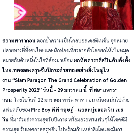
สยามพารากอน
ตอกย้ำความเป็นโกลบอลเดสติเนชั่น จุดหมาย
ปลายทางที่ทั้งคนไทยและนักท่องเที่ยวจากทั่วโลกยกให้เป็นหมุด
หมายอันดับหนึ่งในใจที่ต้องมาเยือน
ยกทัพดาราศิลปินคับคั่งทั้ง
ไทยเทศฉลองตรุษจีนปีกระต่ายทองอย่างยิ่งใหญ่ใน
งาน “Siam Paragon The Grand Celebration of Golden
Prosperity 2023” วันนี้ - 29 มกราคม นี้ ที่ สยามพารา
กอน
โดยในวันที่ 22 มกราคม พาร์ค พารากอน เนืองแน่นไปด้วย
แฟนคลับของ
Fire Boy
พีพี กฤษฏ์ - และหนุ่มฮอต วิน เมธ
วิน
ที่มาร่วมส่งความสุขรับปีเถาะ พร้อมอวยพรแฟนๆให้โชคดีมี
ความสุข รับเทศกาลตรุษจีน ไปพร้อมกับเหล่าสิงโตและมังกร