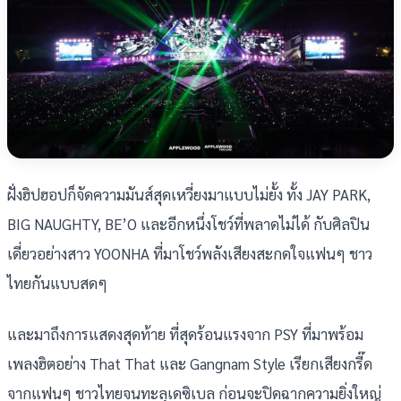
ฝั่งฮิปฮอปก็จัดความมันส์สุดเหวี่ยงมาแบบไม่ยั้ง ทั้ง JAY PARK,
BIG NAUGHTY, BE’O และอีกหนึ่งโชว์ที่พลาดไม่ได้ กับศิลปิน
เดี่ยวอย่างสาว YOONHA ที่มาโชว์พลังเสียงสะกดใจแฟนๆ ชาว
ไทยกันแบบสดๆ
และมาถึงการแสดงสุดท้าย ที่สุดร้อนแรงจาก PSY ที่มาพร้อม
เพลงฮิตอย่าง That That และ Gangnam Style เรียกเสียงกรี๊ด
จากแฟนๆ ชาวไทยจนทะลุเดซิเบล ก่อนจะปิดฉากความยิ่งใหญ่