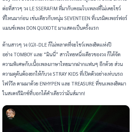
ต่อที่สาวๆ วง LE SSERAFIM ที่มากับคอมโบเพลงที่ไม่เคยโชว์
ที่ไหนมาก่อน เช่นเดียวกับหนุ่ม SEVENTEEN ที่เนรมิตเพอร์ฟอร์
แมนซ์เพลง DON QUIXOTE มาแสดงเป็นครั้งแรก
ด้านสาวๆ วง (G)I-DLE ก็ไม่พลาดที่จะโชว์เพลงฮิตแห่งปี
อย่าง TOMBOY และ “มินนี่” สาวไทยหนึ่งเดียวของวง ก็ได้จัด
ความพิเศษกับเนื้อเพลงภาษาไทยมากฝากแฟนๆ อีกด้วย ส่วน
ความดุดันต้องยกให้กับวง STRAY KIDS ที่เปิดตัวอย่างเท่บนรถ
โฟว์วีล ตามมาด้วย ENHYPEN และ TREASURE ที่ขนเพลงฮิตมา
ในสเตจรีมิกซ์ที่บอกได้คำเดียวว่ามันส์มาก!