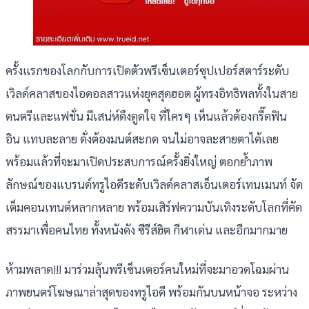
ครั้งแรกของโลกกับการเปิดตัวพรีเซ็นเตอร์ซุปเปอร์สตาร์ระดับ
เวิลด์คลาสของไอดอลสาวแห่งยุคสุดฮอต ผู้ทรงอิทธิพลทั้งในสาย
ดนตรีและแฟชั่น มีเสน่ห์ดึงดูดใจ ที่ใครๆ เห็นแล้วต้องกรี๊ดฟิน
อิน แทบละลาย ดั่งต้องมนต์สะกด จนไม่อาจละสายตาได้เลย
พร้อมแล้วที่จะมาเปิดประสบการณ์ครั้งยิ่งใหญ่ ตอกย้ำภาพ
ลักษณ์ของแบรนด์ทรูไอดีระดับเวิลด์คลาสเอ็นเตอร์เทนเมนท์ จัด
เต็มคอนเทนต์หลากหลาย พร้อมเสิร์ฟความบันเทิงระดับโลกที่คัด
สรรมาเพื่อคนไทย ทั้งหนังดัง ซีรีส์ฮิต กีฬาเด่น และอีกมากมาย
ห้ามพลาด!!! มาร่วมลุ้นพรีเซ็นเตอร์คนใหม่ที่จะมาอวดโฉมผ่าน
ภาพยนตร์โฆษณาล่าสุดของทรูไอดี พร้อมกันบนหน้าจอ ระหว่าง