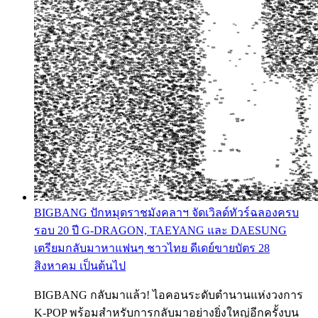
BIGBANG ปักหมุดราชมังคลาฯ จัดเวิลด์ทัวร์ฉลองครบ
รอบ 20 ปี G-DRAGON, TAEYANG และ DAESUNG
เตรียมกลับมาหาแฟนๆ ชาวไทย ดีเดย์ขายบัตร 28
สิงหาคม เป็นต้นไป
BIGBANG กลับมาแล้ว! ไอคอนระดับตำนานแห่งวงการ
K-POP พร้อมสำหรับการกลับมาอย่างยิ่งใหญ่อีกครั้งบน