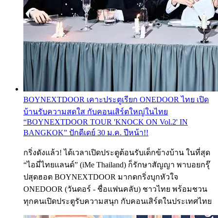
BOYNEXTDOOR เคาะประตูเรียก ONEDOOR ไทย เปิด
บ้านรับความสดใส กับคอนเสิร์ตใหญ่ในไทย
“BOYNEXTDOOR TOUR 'KNOCK ON Vol.2' IN
BANGKOK” ปักดีเดย์ 30 ม.ค. ปีหน้า!!
กริ่งดังแล้ว! ได้เวลาเปิดประตูต้อนรับเด็กข้างบ้าน ในที่สุด
“ไอมี่ไทยแลนด์” (iMe Thailand) ก็รักษาสัญญา พาบอยกรุ๊
ปสุดฮอต BOYNEXTDOOR มากดกริ่งบุกหัวใจ
ONEDOOR (วันดอร์ - ชื่อแฟนคลับ) ชาวไทย พร้อมชวน
ทุกคนเปิดประตูรับความสนุก กับคอนเสิร์ตในประเทศไทย