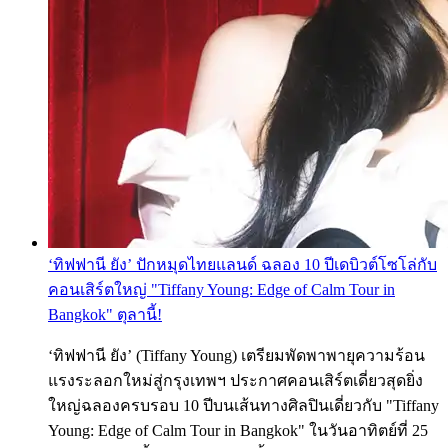
‘ทิฟฟานี ยัง’ ปักหมุดไทยแลนด์ ฉลอง 10 ปีเดบิวต์โซโล่กับ
คอนเสิร์ตใหญ่ "Tiffany Young: Edge of Calm Tour in
Bangkok" ตุลานี้!
‘ทิฟฟานี ยัง’ (Tiffany Young) เตรียมพัดพาพายุความร้อน
แรงระลอกใหม่สู่กรุงเทพฯ ประกาศคอนเสิร์ตเดี่ยวสุดยิ่ง
ใหญ่ฉลองครบรอบ 10 ปีบนเส้นทางศิลปินเดี่ยวกับ "Tiffany
Young: Edge of Calm Tour in Bangkok" ในวันอาทิตย์ที่ 25