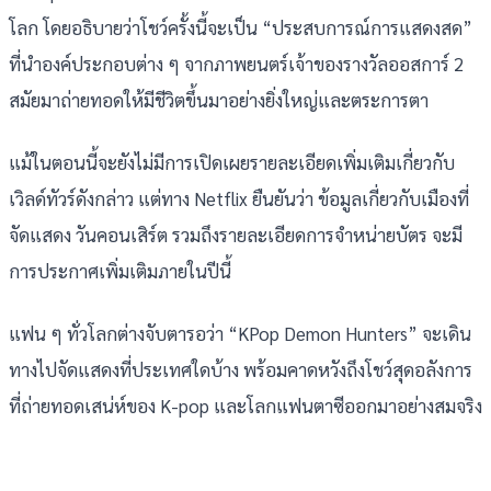
โลก โดยอธิบายว่าโชว์ครั้งนี้จะเป็น “ประสบการณ์การแสดงสด”
ที่นำองค์ประกอบต่าง ๆ จากภาพยนตร์เจ้าของรางวัลออสการ์ 2
สมัยมาถ่ายทอดให้มีชีวิตขึ้นมาอย่างยิ่งใหญ่และตระการตา
แม้ในตอนนี้จะยังไม่มีการเปิดเผยรายละเอียดเพิ่มเติมเกี่ยวกับ
เวิลด์ทัวร์ดังกล่าว แต่ทาง Netflix ยืนยันว่า ข้อมูลเกี่ยวกับเมืองที่
จัดแสดง วันคอนเสิร์ต รวมถึงรายละเอียดการจำหน่ายบัตร จะมี
การประกาศเพิ่มเติมภายในปีนี้
แฟน ๆ ทั่วโลกต่างจับตารอว่า “KPop Demon Hunters” จะเดิน
ทางไปจัดแสดงที่ประเทศใดบ้าง พร้อมคาดหวังถึงโชว์สุดอลังการ
ที่ถ่ายทอดเสน่ห์ของ K-pop และโลกแฟนตาซีออกมาอย่างสมจริง