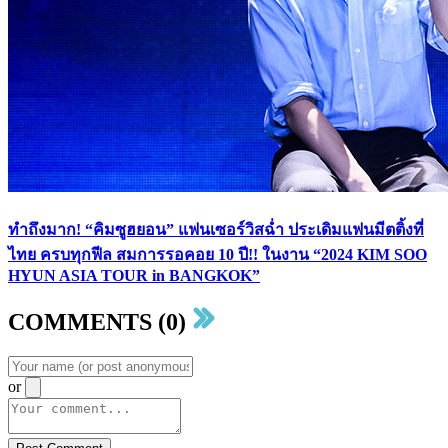
ทำถึงมาก! “คิมซูฮยอน” แฟนเซอร์วิสฉ่ำ ประเดิมแฟนมีตติ้งที่
ไทย ครบทุกฟีล สมการรอคอย 10 ปี!! ในงาน “2024 KIM SOO
HYUN ASIA TOUR in BANGKOK”
COMMENTS (0)
or