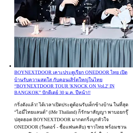
BOYNEXTDOOR เคาะประตูเรียก ONEDOOR ไทย เปิด
บ้านรับความสดใส กับคอนเสิร์ตใหญ่ในไทย
“BOYNEXTDOOR TOUR 'KNOCK ON Vol.2' IN
BANGKOK” ปักดีเดย์ 30 ม.ค. ปีหน้า!!
กริ่งดังแล้ว! ได้เวลาเปิดประตูต้อนรับเด็กข้างบ้าน ในที่สุด
“ไอมี่ไทยแลนด์” (iMe Thailand) ก็รักษาสัญญา พาบอยกรุ๊
ปสุดฮอต BOYNEXTDOOR มากดกริ่งบุกหัวใจ
ONEDOOR (วันดอร์ - ชื่อแฟนคลับ) ชาวไทย พร้อมชวน