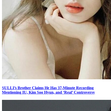
SULLI’s Brother Claims He Has 37-Minute Recording
Mentioning IU, Kim Soo Hyun, and ‘Real’ Controversy