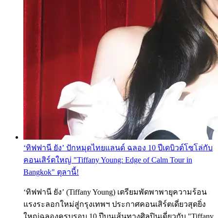
‘ทิฟฟานี ยัง’ ปักหมุดไทยแลนด์ ฉลอง 10 ปีเดบิวต์โซโล่กับ
คอนเสิร์ตใหญ่ "Tiffany Young: Edge of Calm Tour in
Bangkok" ตุลานี้!
‘ทิฟฟานี ยัง’ (Tiffany Young) เตรียมพัดพาพายุความร้อน
แรงระลอกใหม่สู่กรุงเทพฯ ประกาศคอนเสิร์ตเดี่ยวสุดยิ่ง
ใหญ่ฉลองครบรอบ 10 ปีบนเส้นทางศิลปินเดี่ยวกับ "Tiffany