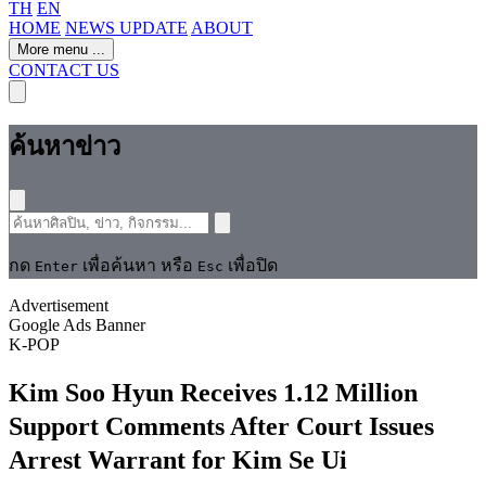
TH
EN
HOME
NEWS UPDATE
ABOUT
More menu
...
CONTACT US
ค้นหาข่าว
กด
เพื่อค้นหา หรือ
เพื่อปิด
Enter
Esc
Advertisement
Google Ads Banner
K-POP
Kim Soo Hyun Receives 1.12 Million
Support Comments After Court Issues
Arrest Warrant for Kim Se Ui