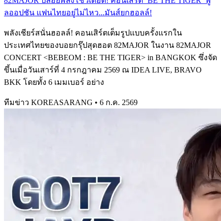
82MAJOR ปล่อยพลังโชว์เดือด! คอนเสิร์ต ‘BE THE TIGER’ ฟู
ลออปชัน แฟนไทยอยู่ไม่ไหว...มันส์ยกฮอลล์!
พลังเชียร์สนั่นฮอลล์! คอนเสิร์ตเต็มรูปแบบครั้งแรกใน
ประเทศไทยของบอยกรุ๊ปสุดฮอต 82MAJOR ในงาน 82MAJOR
CONCERT <BEBEOM : BE THE TIGER> in BANGKOK ซึ่งจัด
ขึ้นเมื่อวันเสาร์ที่ 4 กรกฎาคม 2569 ณ IDEA LIVE, BRAVO
BKK โดยทั้ง 6 เมมเบอร์ อย่าง
ทีมข่าว KOREASARANG
•
6 ก.ค. 2569