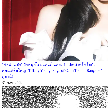
‘ทิฟฟานี ยัง’ ปักหมุดไทยแลนด์ ฉลอง 10 ปีเดบิวต์โซโล่กับ
คอนเสิร์ตใหญ่ "Tiffany Young: Edge of Calm Tour in Bangkok"
ตุลานี้!
31 ก.ค. 2569