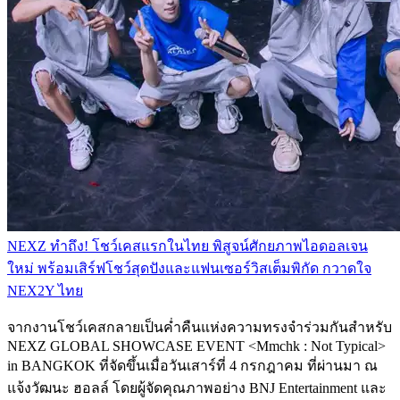
NEXZ ทำถึง! โชว์เคสแรกในไทย พิสูจน์ศักยภาพไอดอลเจน
ใหม่ พร้อมเสิร์ฟโชว์สุดปังและแฟนเซอร์วิสเต็มพิกัด กวาดใจ
NEX2Y ไทย
จากงานโชว์เคสกลายเป็นค่ำคืนแห่งความทรงจำร่วมกันสำหรับ
NEXZ GLOBAL SHOWCASE EVENT <Mmchk : Not Typical>
in BANGKOK ที่จัดขึ้นเมื่อวันเสาร์ที่ 4 กรกฎาคม ที่ผ่านมา ณ
แจ้งวัฒนะ ฮอลล์ โดยผู้จัดคุณภาพอย่าง BNJ Entertainment และ