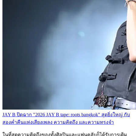
JAY B ปิดฉาก "2026 JAY B tape: roots bangkok" สุดยิ่งใหญ่ กับ
สองค่ำคืนแห่งเสียงเพลง ความคิดถึง และความทรงจำ
ในที่สุดความคิดถึงของทั้งศิลปินและแฟนคลับก็ได้รับการเติม