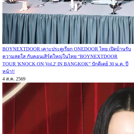
BOYNEXTDOOR เคาะประตูเรียก ONEDOOR ไทย เปิดบ้านรับ
ความสดใส กับคอนเสิร์ตใหญ่ในไทย “BOYNEXTDOOR
TOUR 'KNOCK ON Vol.2' IN BANGKOK” ปักดีเดย์ 30 ม.ค. ปี
หน้า!!
4 ส.ค. 2569