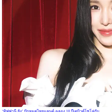
‘ทิฟฟานี ยัง’ ปักหมุดไทยแลนด์ ฉลอง 10 ปีเดบิวต์โซโล่กับ