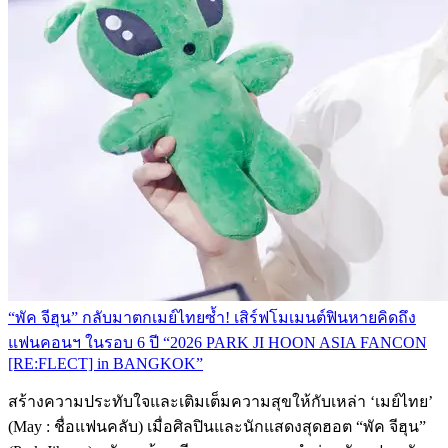
“พัค จีฮุน” กลับมาตกเมย์ไทยซ้ำ! เสิร์ฟโมเมนต์ฟินหายคิดถึง
แฟนคอนฯ ในรอบ 6 ปี “2026 PARK JI HOON ASIA FANCON
[RE:FLECT] in BANGKOK”
สร้างความประทับใจและเติมเต็มความสุขให้กับเหล่า ‘เมย์ไทย’
(May : ชื่อแฟนคลับ) เมื่อศิลปินและนักแสดงสุดฮอต “พัค จีฮุน”