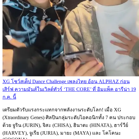
XG โชว์สเต็ป Dance Challenge เพลงไทย อ้อน ALPHAZ ก่อน
เสิร์ฟ ความมันส์ในเวิลด์ทัวร์ ‘THE CORE’ ที่ อิมแพ็ค อารีน่า 19
ก.ค. นี้
เตรียมตัวรับแรงกระแทกจากพลังงานระดับโลก! เมื่อ XG
(Xtraordinary Genes) ศิลปินกลุ่มระดับไอคอนิกทั้ง 7 คน ประกอบ
ด้วย จูริน (JURIN), จิสะ (CHISA), ฮินาตะ (HINATA), ฮาร์วีย์
(HARVEY), จูเรีย (JURIA), มายะ (MAYA) และ โคโคนะ