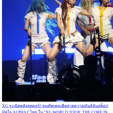
XG ระเบิดพลังสุดคอร์! ขนทัพเพลงฮิตสาดความมันส์นันสต็อป
มัดใจ ALPHAZ ไทย ใน “XG WORLD TOUR: THE CORE IN