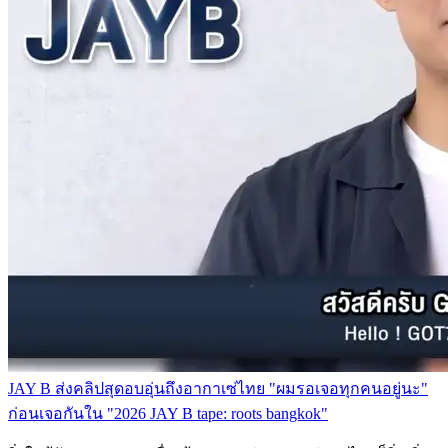
JAY B ส่งคลิปสุดอบอุ่นถึงอากาเซ่ไทย "ผมรอเจอทุกคนอยู่นะ"
ก่อนเจอกันใน "2026 JAY B tape: roots bangkok"