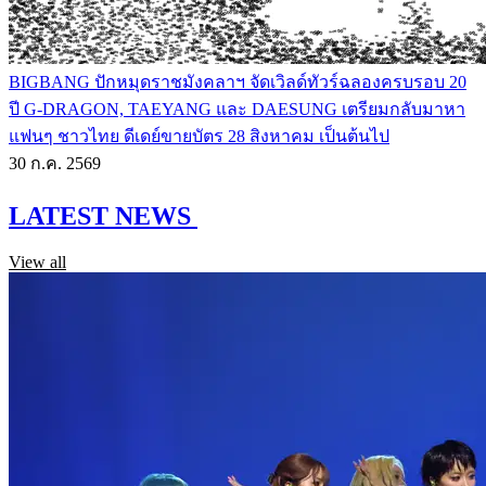
BIGBANG ปักหมุดราชมังคลาฯ จัดเวิลด์ทัวร์ฉลองครบรอบ 20
ปี G-DRAGON, TAEYANG และ DAESUNG เตรียมกลับมาหา
แฟนๆ ชาวไทย ดีเดย์ขายบัตร 28 สิงหาคม เป็นต้นไป
30 ก.ค. 2569
LATEST NEWS
View all