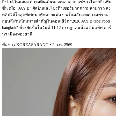
ยิ่งใกล้วันแสดง ความตื่นเต้นของเหล่าอากาเซ่ชาวไทยก็ยิ่งเพิ่ม
ขึ้น เมื่อ "JAY B" ศิลปินและโปรดิวเซอร์มากความสามารถ ส่ง
คลิปวิดีโอสุดพิเศษมาทักทายแฟน ๆ พร้อมอัปเดตความพร้อม
ก่อนถึงวันนัดหมายสำคัญในคอนเสิร์ต "2026 JAY B tape: roots
bangkok" ที่จะจัดขึ้นในวันที่ 11-12 กรกฎาคมนี้ ณ อิมแพ็ค อารี
น่า เมืองทองธานี
ทีมข่าว KOREASARANG
•
2 ก.ค. 2569