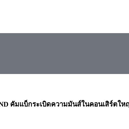
D คัมแบ็กระเบิดความมันส์ในคอนเสิร์ตใหญ่ 