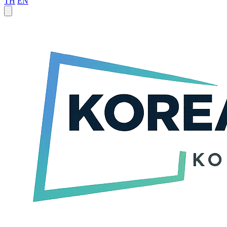
TH
EN