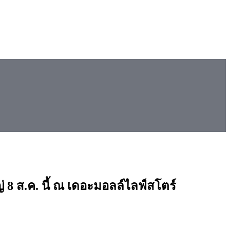
8 ส.ค. นี้ ณ เดอะมอลล์ไลฟ์สโตร์