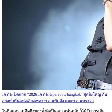
JAY B ปิดฉาก "2026 JAY B tape: roots bangkok" สุดยิ่งใหญ่ กับ
สองค่ำคืนแห่งเสียงเพลง ความคิดถึง และความทรงจำ
ในที่สุดความคิดถึงของทั้งศิลปินและแฟนคลับก็ได้รับการเติม