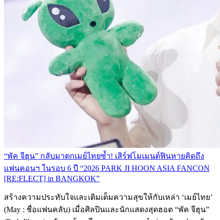
“พัค จีฮุน” กลับมาตกเมย์ไทยซ้ำ! เสิร์ฟโมเมนต์ฟินหายคิดถึง
แฟนคอนฯ ในรอบ 6 ปี “2026 PARK JI HOON ASIA FANCON
[RE:FLECT] in BANGKOK”
สร้างความประทับใจและเติมเต็มความสุขให้กับเหล่า ‘เมย์ไทย’
(May : ชื่อแฟนคลับ) เมื่อศิลปินและนักแสดงสุดฮอต “พัค จีฮุน”