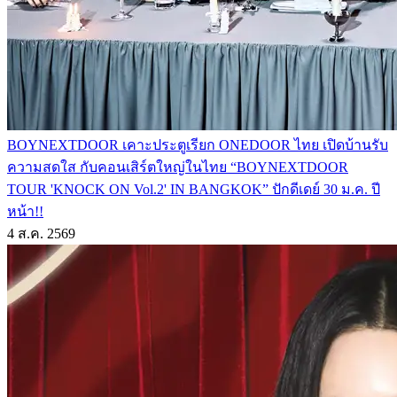
BOYNEXTDOOR เคาะประตูเรียก ONEDOOR ไทย เปิดบ้านรับ
ความสดใส กับคอนเสิร์ตใหญ่ในไทย “BOYNEXTDOOR
TOUR 'KNOCK ON Vol.2' IN BANGKOK” ปักดีเดย์ 30 ม.ค. ปี
หน้า!!
4 ส.ค. 2569