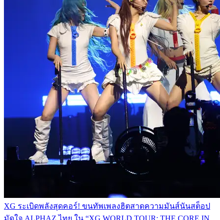
XG ระเบิดพลังสุดคอร์! ขนทัพเพลงฮิตสาดความมันส์นันสต็อป
มัดใจ ALPHAZ ไทย ใน “XG WORLD TOUR: THE CORE IN