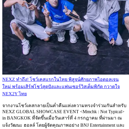
NEXZ ทำถึง! โชว์เคสแรกในไทย พิสูจน์ศักยภาพไอดอลเจน
ใหม่ พร้อมเสิร์ฟโชว์สุดปังและแฟนเซอร์วิสเต็มพิกัด กวาดใจ
NEX2Y ไทย
จากงานโชว์เคสกลายเป็นค่ำคืนแห่งความทรงจำร่วมกันสำหรับ
NEXZ GLOBAL SHOWCASE EVENT <Mmchk : Not Typical>
in BANGKOK ที่จัดขึ้นเมื่อวันเสาร์ที่ 4 กรกฎาคม ที่ผ่านมา ณ
แจ้งวัฒนะ ฮอลล์ โดยผู้จัดคุณภาพอย่าง BNJ Entertainment และ