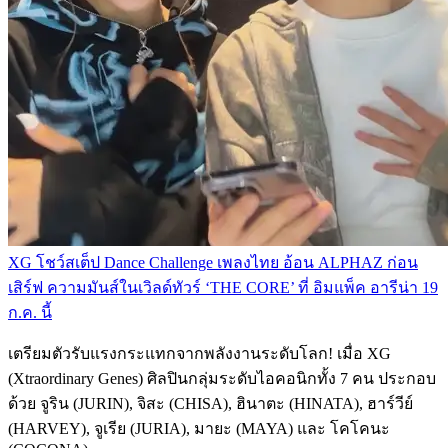
XG โชว์สเต็ป Dance Challenge เพลงไทย อ้อน ALPHAZ ก่อน
เสิร์ฟ ความมันส์ในเวิลด์ทัวร์ ‘THE CORE’ ที่ อิมแพ็ค อารีน่า 19
ก.ค. นี้
เตรียมตัวรับแรงกระแทกจากพลังงานระดับโลก! เมื่อ XG
(Xtraordinary Genes) ศิลปินกลุ่มระดับไอคอนิกทั้ง 7 คน ประกอบ
ด้วย จูริน (JURIN), จิสะ (CHISA), ฮินาตะ (HINATA), ฮาร์วีย์
(HARVEY), จูเรีย (JURIA), มายะ (MAYA) และ โคโคนะ