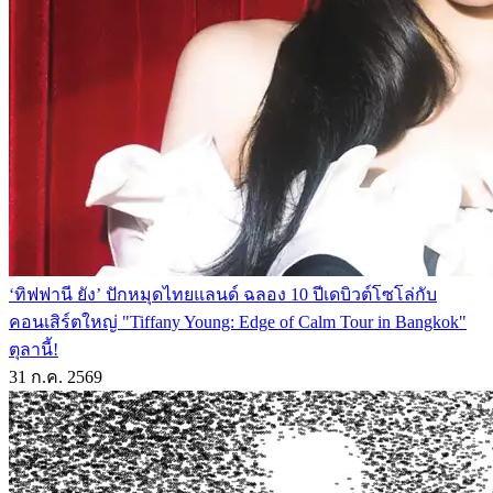
‘ทิฟฟานี ยัง’ ปักหมุดไทยแลนด์ ฉลอง 10 ปีเดบิวต์โซโล่กับ
คอนเสิร์ตใหญ่ "Tiffany Young: Edge of Calm Tour in Bangkok"
ตุลานี้!
31 ก.ค. 2569