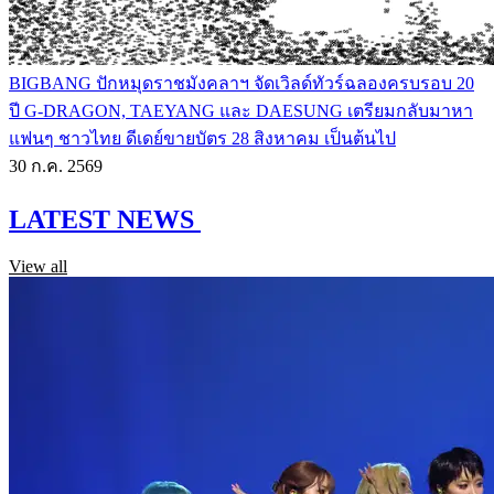
BIGBANG ปักหมุดราชมังคลาฯ จัดเวิลด์ทัวร์ฉลองครบรอบ 20
ปี G-DRAGON, TAEYANG และ DAESUNG เตรียมกลับมาหา
แฟนๆ ชาวไทย ดีเดย์ขายบัตร 28 สิงหาคม เป็นต้นไป
30 ก.ค. 2569
LATEST NEWS
View all