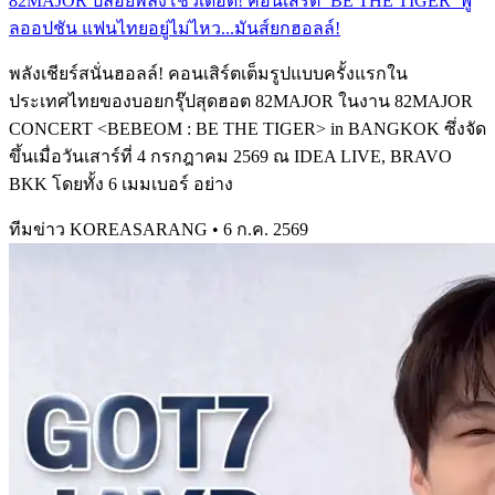
82MAJOR ปล่อยพลังโชว์เดือด! คอนเสิร์ต ‘BE THE TIGER’ ฟู
ลออปชัน แฟนไทยอยู่ไม่ไหว...มันส์ยกฮอลล์!
พลังเชียร์สนั่นฮอลล์! คอนเสิร์ตเต็มรูปแบบครั้งแรกใน
ประเทศไทยของบอยกรุ๊ปสุดฮอต 82MAJOR ในงาน 82MAJOR
CONCERT <BEBEOM : BE THE TIGER> in BANGKOK ซึ่งจัด
ขึ้นเมื่อวันเสาร์ที่ 4 กรกฎาคม 2569 ณ IDEA LIVE, BRAVO
BKK โดยทั้ง 6 เมมเบอร์ อย่าง
ทีมข่าว KOREASARANG
•
6 ก.ค. 2569