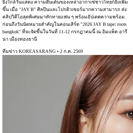
ยิ่งใกล้วันแสดง ความตื่นเต้นของเหล่าอากาเซ่ชาวไทยก็ยิ่งเพิ่ม
ขึ้น เมื่อ "JAY B" ศิลปินและโปรดิวเซอร์มากความสามารถ ส่ง
คลิปวิดีโอสุดพิเศษมาทักทายแฟน ๆ พร้อมอัปเดตความพร้อม
ก่อนถึงวันนัดหมายสำคัญในคอนเสิร์ต "2026 JAY B tape: roots
bangkok" ที่จะจัดขึ้นในวันที่ 11-12 กรกฎาคมนี้ ณ อิมแพ็ค อารี
น่า เมืองทองธานี
ทีมข่าว KOREASARANG
•
2 ก.ค. 2569