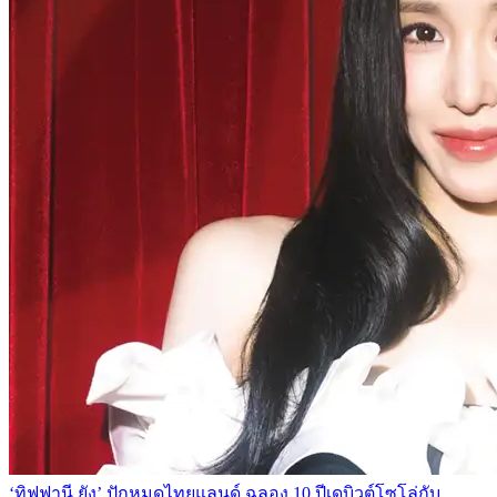
‘ทิฟฟานี ยัง’ ปักหมุดไทยแลนด์ ฉลอง 10 ปีเดบิวต์โซโล่กับ