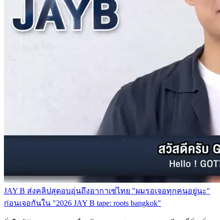
JAY B ส่งคลิปสุดอบอุ่นถึงอากาเซ่ไทย "ผมรอเจอทุกคนอยู่นะ"
ก่อนเจอกันใน "2026 JAY B tape: roots bangkok"