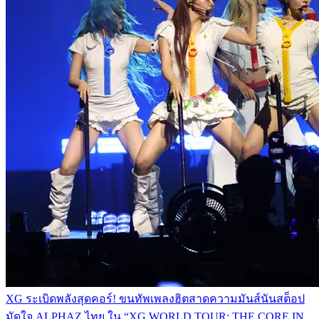
XG ระเบิดพลังสุดคอร์! ขนทัพเพลงฮิตสาดความมันส์นันสต็อป
มัดใจ ALPHAZ ไทย ใน “XG WORLD TOUR: THE CORE IN