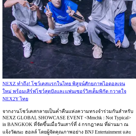
NEXZ ทำถึง! โชว์เคสแรกในไทย พิสูจน์ศักยภาพไอดอลเจน
ใหม่ พร้อมเสิร์ฟโชว์สุดปังและแฟนเซอร์วิสเต็มพิกัด กวาดใจ
NEX2Y ไทย
จากงานโชว์เคสกลายเป็นค่ำคืนแห่งความทรงจำร่วมกันสำหรับ
NEXZ GLOBAL SHOWCASE EVENT <Mmchk : Not Typical>
in BANGKOK ที่จัดขึ้นเมื่อวันเสาร์ที่ 4 กรกฎาคม ที่ผ่านมา ณ
แจ้งวัฒนะ ฮอลล์ โดยผู้จัดคุณภาพอย่าง BNJ Entertainment และ