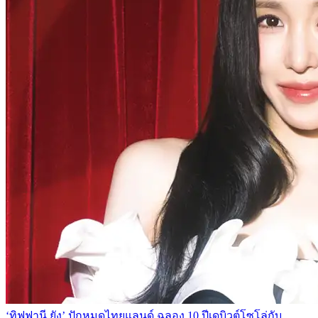
‘ทิฟฟานี ยัง’ ปักหมุดไทยแลนด์ ฉลอง 10 ปีเดบิวต์โซโล่กับ