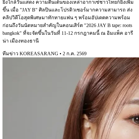
ยิ่งใกล้วันแสดง ความตื่นเต้นของเหล่าอากาเซ่ชาวไทยก็ยิ่งเพิ่ม
ขึ้น เมื่อ "JAY B" ศิลปินและโปรดิวเซอร์มากความสามารถ ส่ง
คลิปวิดีโอสุดพิเศษมาทักทายแฟน ๆ พร้อมอัปเดตความพร้อม
ก่อนถึงวันนัดหมายสำคัญในคอนเสิร์ต "2026 JAY B tape: roots
bangkok" ที่จะจัดขึ้นในวันที่ 11-12 กรกฎาคมนี้ ณ อิมแพ็ค อารี
น่า เมืองทองธานี
ทีมข่าว KOREASARANG
•
2 ก.ค. 2569