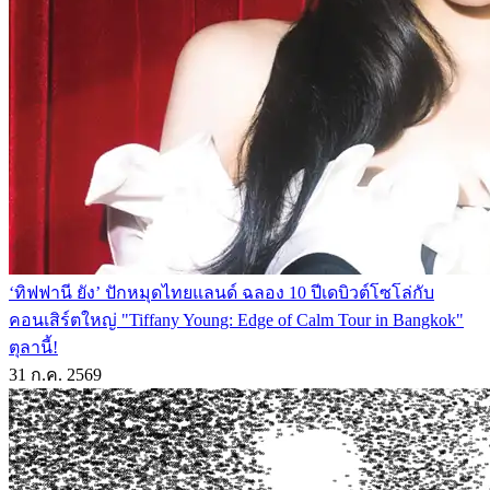
‘ทิฟฟานี ยัง’ ปักหมุดไทยแลนด์ ฉลอง 10 ปีเดบิวต์โซโล่กับ
คอนเสิร์ตใหญ่ "Tiffany Young: Edge of Calm Tour in Bangkok"
ตุลานี้!
31 ก.ค. 2569