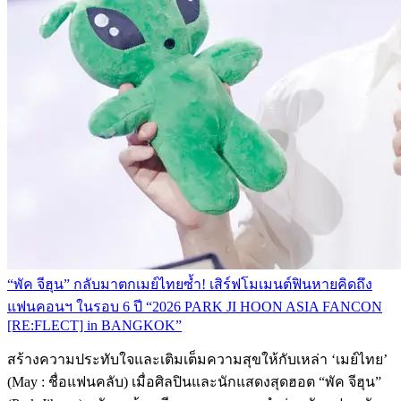
“พัค จีฮุน” กลับมาตกเมย์ไทยซ้ำ! เสิร์ฟโมเมนต์ฟินหายคิดถึง
แฟนคอนฯ ในรอบ 6 ปี “2026 PARK JI HOON ASIA FANCON
[RE:FLECT] in BANGKOK”
สร้างความประทับใจและเติมเต็มความสุขให้กับเหล่า ‘เมย์ไทย’
(May : ชื่อแฟนคลับ) เมื่อศิลปินและนักแสดงสุดฮอต “พัค จีฮุน”