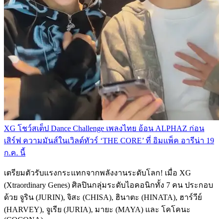
XG โชว์สเต็ป Dance Challenge เพลงไทย อ้อน ALPHAZ ก่อน
เสิร์ฟ ความมันส์ในเวิลด์ทัวร์ ‘THE CORE’ ที่ อิมแพ็ค อารีน่า 19
ก.ค. นี้
เตรียมตัวรับแรงกระแทกจากพลังงานระดับโลก! เมื่อ XG
(Xtraordinary Genes) ศิลปินกลุ่มระดับไอคอนิกทั้ง 7 คน ประกอบ
ด้วย จูริน (JURIN), จิสะ (CHISA), ฮินาตะ (HINATA), ฮาร์วีย์
(HARVEY), จูเรีย (JURIA), มายะ (MAYA) และ โคโคนะ