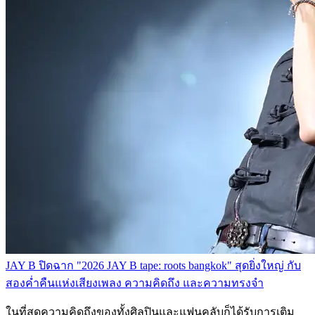
JAY B ปิดฉาก "2026 JAY B tape: roots bangkok" สุดยิ่งใหญ่ กับ
สองค่ำคืนแห่งเสียงเพลง ความคิดถึง และความทรงจำ
ในที่สุดความคิดถึงของทั้งศิลปินและแฟนคลับก็ได้รับการเติม