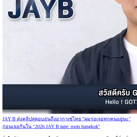
JAY B ส่งคลิปสุดอบอุ่นถึงอากาเซ่ไทย "ผมรอเจอทุกคนอยู่นะ"
ก่อนเจอกันใน "2026 JAY B tape: roots bangkok"