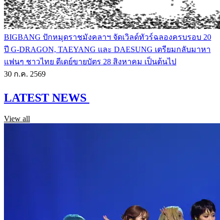
BIGBANG ปักหมุดราชมังคลาฯ จัดเวิลด์ทัวร์ฉลองครบรอบ 20
ปี G-DRAGON, TAEYANG และ DAESUNG เตรียมกลับมาหา
แฟนๆ ชาวไทย ดีเดย์ขายบัตร 28 สิงหาคม เป็นต้นไป
30 ก.ค. 2569
LATEST NEWS
View all