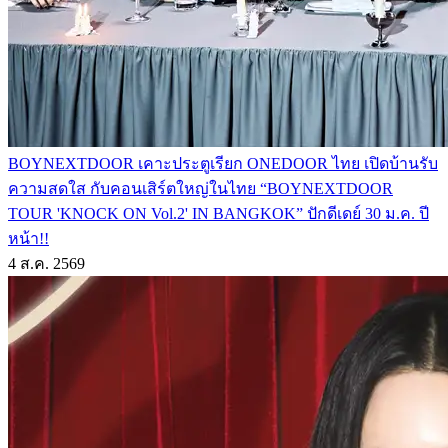
BOYNEXTDOOR เคาะประตูเรียก ONEDOOR ไทย เปิดบ้านรับ
ความสดใส กับคอนเสิร์ตใหญ่ในไทย “BOYNEXTDOOR
TOUR 'KNOCK ON Vol.2' IN BANGKOK” ปักดีเดย์ 30 ม.ค. ปี
หน้า!!
4 ส.ค. 2569