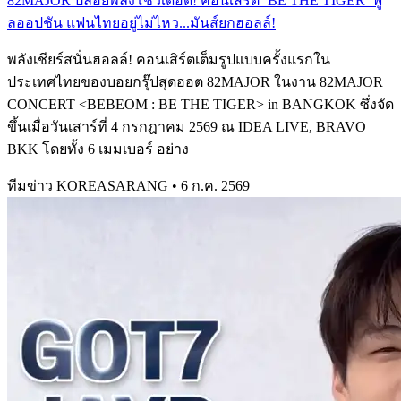
82MAJOR ปล่อยพลังโชว์เดือด! คอนเสิร์ต ‘BE THE TIGER’ ฟู
ลออปชัน แฟนไทยอยู่ไม่ไหว...มันส์ยกฮอลล์!
พลังเชียร์สนั่นฮอลล์! คอนเสิร์ตเต็มรูปแบบครั้งแรกใน
ประเทศไทยของบอยกรุ๊ปสุดฮอต 82MAJOR ในงาน 82MAJOR
CONCERT <BEBEOM : BE THE TIGER> in BANGKOK ซึ่งจัด
ขึ้นเมื่อวันเสาร์ที่ 4 กรกฎาคม 2569 ณ IDEA LIVE, BRAVO
BKK โดยทั้ง 6 เมมเบอร์ อย่าง
ทีมข่าว KOREASARANG
•
6 ก.ค. 2569