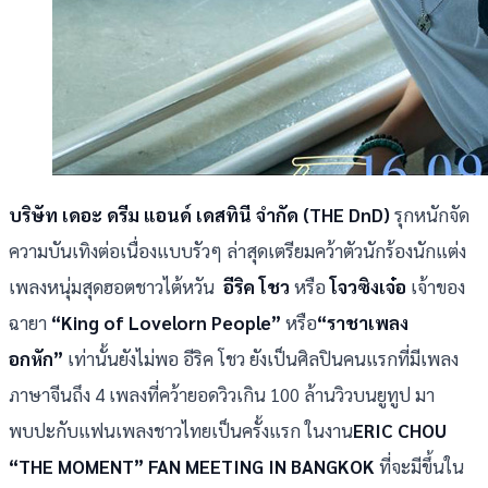
บริษัท เดอะ ดรีม แอนด์ เดสทินี จำกัด (THE DnD)
รุกหนักจัด
ความบันเทิงต่อเนื่องแบบรัวๆ ล่าสุดเตรียมคว้าตัวนักร้องนักแต่ง
เพลงหนุ่มสุดฮอตชาวไต้หวัน
อีริค โชว
หรือ
โจวซิงเจ๋อ
เจ้าของ
ฉายา
“King of Lovelorn People”
หรือ
“ราชาเพลง
อกหัก”
เท่านั้นยังไม่พอ อีริค โชว ยังเป็นศิลปินคนแรกที่มีเพลง
ภาษาจีนถึง 4 เพลงที่คว้ายอดวิวเกิน 100 ล้านวิวบนยูทูป มา
พบปะกับแฟนเพลงชาวไทยเป็นครั้งแรก ในงาน
ERIC CHOU
“THE MOMENT” FAN MEETING IN BANGKOK
ที่จะมีขึ้นใน