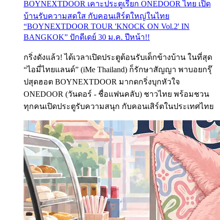
BOYNEXTDOOR เคาะประตูเรียก ONEDOOR ไทย เปิด
บ้านรับความสดใส กับคอนเสิร์ตใหญ่ในไทย
“BOYNEXTDOOR TOUR 'KNOCK ON Vol.2' IN
BANGKOK” ปักดีเดย์ 30 ม.ค. ปีหน้า!!
กริ่งดังแล้ว! ได้เวลาเปิดประตูต้อนรับเด็กข้างบ้าน ในที่สุด
“ไอมี่ไทยแลนด์” (iMe Thailand) ก็รักษาสัญญา พาบอยกรุ๊
ปสุดฮอต BOYNEXTDOOR มากดกริ่งบุกหัวใจ
ONEDOOR (วันดอร์ - ชื่อแฟนคลับ) ชาวไทย พร้อมชวน
ทุกคนเปิดประตูรับความสนุก กับคอนเสิร์ตในประเทศไทย