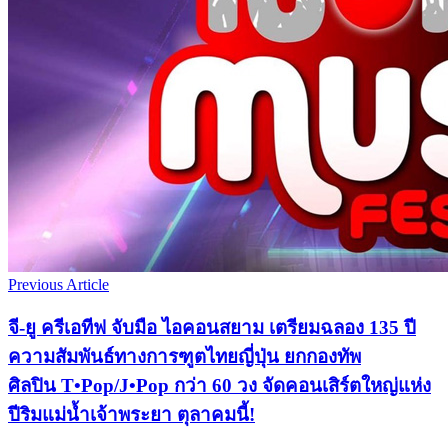
Previous Article
จี-ยู ครีเอทีฟ จับมือ ไอคอนสยาม เตรียมฉลอง 135 ปี
ความสัมพันธ์ทางการฑูตไทยญี่ปุ่น ยกกองทัพ
ศิลปิน T•Pop/J•Pop กว่า 60 วง จัดคอนเสิร์ตใหญ่แห่ง
ปีริมแม่น้ำเจ้าพระยา ตุลาคมนี้!