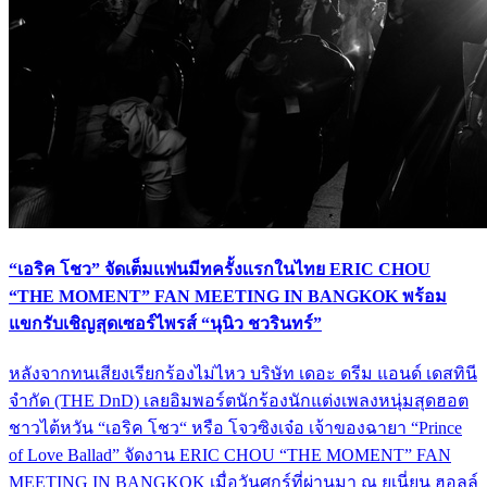
“เอริค โชว” จัดเต็มเเฟนมีทครั้งเเรกในไทย ERIC CHOU
“THE MOMENT” FAN MEETING IN BANGKOK พร้อม
แขกรับเชิญสุดเซอร์ไพรส์ “นุนิว ชวรินทร์”
หลังจากทนเสียงเรียกร้องไม่ไหว บริษัท เดอะ ดรีม แอนด์ เดสทินี
จำกัด (THE DnD) เลยอิมพอร์ตนักร้องนักแต่งเพลงหนุ่มสุดฮอต
ชาวไต้หวัน “เอริค โชว“ หรือ โจวซิงเจ๋อ เจ้าของฉายา “Prince
of Love Ballad” จัดงาน ERIC CHOU “THE MOMENT” FAN
MEETING IN BANGKOK เมื่อวันศุกร์ที่ผ่านมา ณ ยูเนี่ยน ฮอลล์