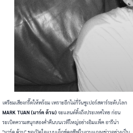
เตรียมเสียงกรี๊ดให้พร้อม เพราะอีกไม่กี่วันซูเปอร์สตาร์ระดับโลก
MARK TUAN (มาร์ค ต้วน)
จะแลนด์ดิ้งถึงประเทศไทย ก่อน
ระเบิดความสนุกสองค่ำคืนบนเวทีใหญ่อย่างอิมแพ็ค อารีน่า
"มาร์ค ต้วน" ขอเปิดใจแบบเอ็กซ์คลูซีฟในงานแถลงข่าวอย่างเป็น