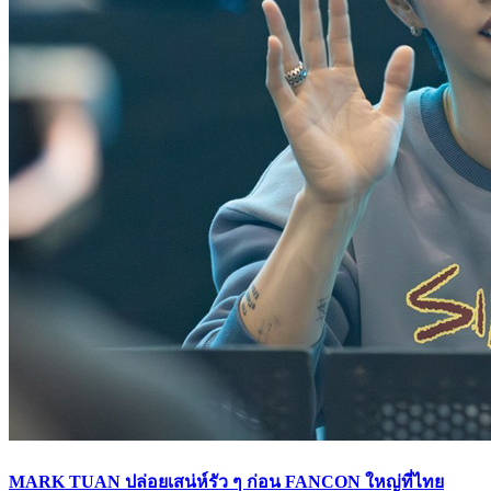
MARK TUAN ปล่อยเสน่ห์รัว ๆ ก่อน FANCON ใหญ่ที่ไทย