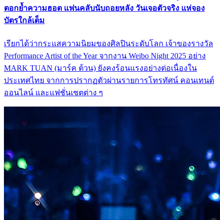
ตอกย้ำความฮอต แฟนคลับนับถอยหลัง วันเจอตัวจริง แห่จอง
บัตรใกล้เต็ม
เรียกได้ว่ากระแสความนิยมของศิลปินระดับโลก เจ้าของรางวัล
Performance Artist of the Year จากงาน Weibo Night 2025 อย่าง
MARK TUAN (มาร์ค ต้วน) ยังคงร้อนแรงอย่างต่อเนื่องใน
ประเทศไทย จากการปรากฏตัวผ่านรายการโทรทัศน์ คอนเทนต์
ออนไลน์ และแฟชั่นเซตต่าง ๆ