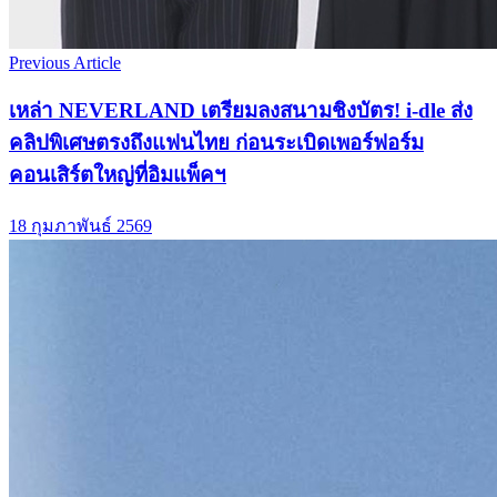
Previous Article
เหล่า NEVERLAND เตรียมลงสนามชิงบัตร! i-dle ส่ง
คลิปพิเศษตรงถึงแฟนไทย ก่อนระเบิดเพอร์ฟอร์ม
คอนเสิร์ตใหญ่ที่อิมแพ็คฯ
18 กุมภาพันธ์ 2569