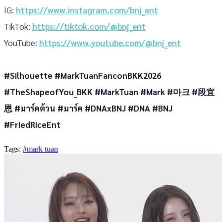
IG:
https://www.instagram.com/bnj_ent
TikTok:
https://tiktok.com/@bnj_ent
YouTube:
https://www.youtube.com/@bnj_ent
#Silhouette #MarkTuanFanconBKK2026
#TheShapeofYou_BKK #MarkTuan #Mark #마크 #段宜
恩 #มาร์คต้วน #มาร์ค #DNAxBNJ #DNA #BNJ
#FriedRiceEnt
Tags:
#mark tuan