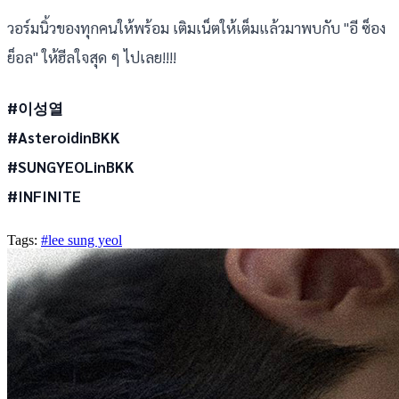
วอร์มนิ้วของทุกคนให้พร้อม เติมเน็ตให้เต็มแล้วมาพบกับ "อี ซ็อง
ย็อล" ให้ฮีลใจสุด ๆ ไปเลย!!!!
#이성열
#AsteroidinBKK
#SUNGYEOLinBKK
#INFINITE
Tags:
#lee sung yeol