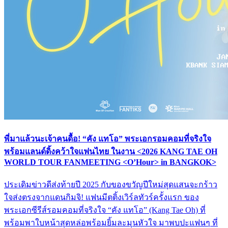
พี่มาแล้วนะเจ้าคนดื้อ! “คัง แทโอ” พระเอกรอมคอมที่จริงใจ
พร้อมแลนด์ดิ้งคว้าใจแฟนไทย ในงาน <2026 KANG TAE OH
WORLD TOUR FANMEETING <O’Hour> in BANGKOK>
ประเดิมข่าวดีส่งท้ายปี 2025 กับของขวัญปีใหม่สุดแสนจะกร้าว
ใจส่งตรงจากแดนกิมจิ! แฟนมีตติ้งเวิร์ลทัวร์ครั้งแรก ของ
พระเอกซีรีส์รอมคอมที่จริงใจ “คัง แทโอ” (Kang Tae Oh) ที่
พร้อมพาใบหน้าสุดหล่อพร้อมยิ้มละมุนหัวใจ มาพบปะแฟนๆ ที่