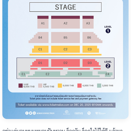
อย่าแค่นอนหนุนหมอนฝันหวาน ล็อกวัน ล็อกใจไว้ให้ดี แล้วมา