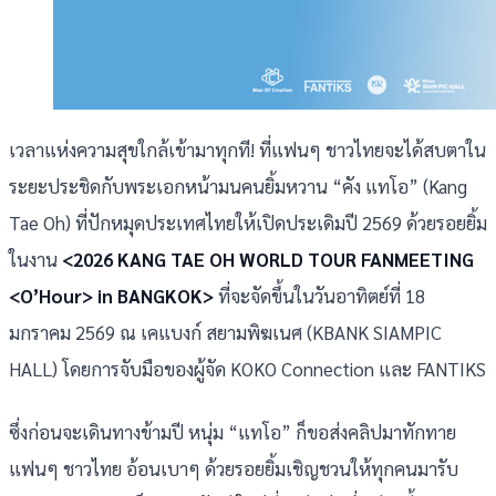
เวลาแห่งความสุขใกล้เข้ามาทุกที! ที่แฟนๆ ชาวไทยจะได้สบตาใน
ระยะประชิดกับพระเอกหน้ามนคนยิ้มหวาน “คัง แทโอ” (Kang
Tae Oh) ที่ปักหมุดประเทศไทยให้เปิดประเดิมปี 2569 ด้วยรอยยิ้ม
ในงาน
<2026 KANG TAE OH WORLD TOUR FANMEETING
<O’Hour> in BANGKOK>
ที่จะจัดขึ้นในวันอาทิตย์ที่ 18
มกราคม 2569 ณ เคแบงก์ สยามพิฆเนศ (KBANK SIAMPIC
HALL) โดยการจับมือของผู้จัด KOKO Connection และ FANTIKS
ซึ่งก่อนจะเดินทางข้ามปี หนุ่ม “แทโอ” ก็ขอส่งคลิปมาทักทาย
แฟนๆ ชาวไทย อ้อนเบาๆ ด้วยรอยยิ้มเชิญชวนให้ทุกคนมารับ