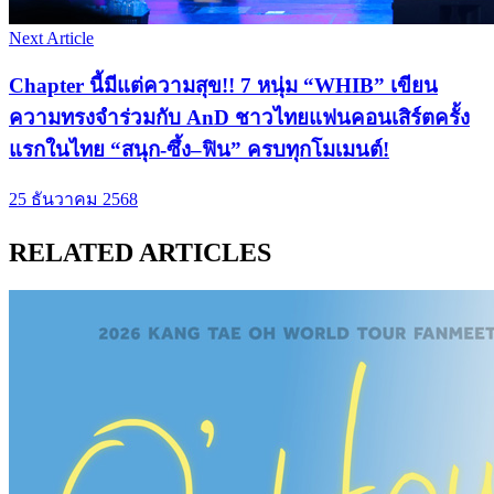
Next Article
Chapter นี้มีแต่ความสุข!! 7 หนุ่ม “WHIB” เขียน
ความทรงจำร่วมกับ AnD ชาวไทยแฟนคอนเสิร์ตครั้ง
แรกในไทย “สนุก-ซึ้ง–ฟิน” ครบทุกโมเมนต์!
25 ธันวาคม 2568
RELATED ARTICLES