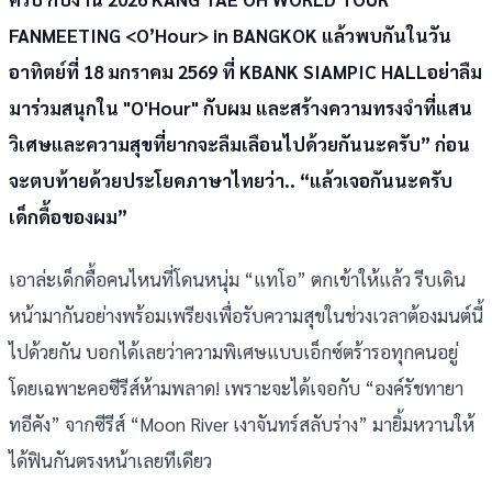
FANMEETING <O’Hour> in BANGKOK แล้วพบกันในวัน
อาทิตย์ที่ 18 มกราคม 2569 ที่ KBANK SIAMPIC HALLอย่าลืม
มาร่วมสนุกใน "O'Hour" กับผม และสร้างความทรงจำที่แสน
วิเศษและความสุขที่ยากจะลืมเลือนไปด้วยกันนะครับ” ก่อน
จะตบท้ายด้วยประโยคภาษาไทยว่า.. “แล้วเจอกันนะครับ
เด็กดื้อของผม”
เอาล่ะเด็กดื้อคนไหนที่โดนหนุ่ม “แทโอ” ตกเข้าให้แล้ว รีบเดิน
หน้ามากันอย่างพร้อมเพรียงเพื่อรับความสุขในช่วงเวลาต้องมนต์นี้
ไปด้วยกัน บอกได้เลยว่าความพิเศษแบบเอ็กซ์ตร้ารอทุกคนอยู่
โดยเฉพาะคอซีรีส์ห้ามพลาด! เพราะจะได้เจอกับ “องค์รัชทายา
ทอีคัง” จากซีรีส์ “Moon River เงาจันทร์สลับร่าง” มายิ้มหวานให้
ได้ฟินกันตรงหน้าเลยทีเดียว