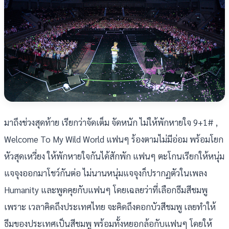
มาถึงช่วงสุดท้าย เรียกว่าจัดเต็ม จัดหนัก ไม่ให้พักหายใจ 9+1# ,
Welcome To My Wild World แฟนๆ ร้องตามไม่มีอ่อม พร้อมโยก
หัวสุดเหวี่ยง ให้พักหายใจกันได้สักพัก แฟนๆ ตะโกนเรียกให้หนุ่ม
แจจุงออกมาโชว์กันต่อ ไม่นานหนุ่มแจจุงก็ปรากฏตัวในเพลง
Humanity และพูดคุยกับแฟนๆ โดยเฉลยว่าที่เลือกธีมสีชมพู
เพราะ เวลาคิดถึงประเทศไทย จะคิดถึงดอกบัวสีชมพู เลยทำให้
ธีมของประเทศเป็นสีชมพู พร้อมทั้งหยอกล้อกับแฟนๆ โดยให้