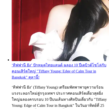
‘ทิฟฟานี ยัง’ ปักหมุดไทยแลนด์ ฉลอง 10 ปีเดบิวต์โซโล่กับ
คอนเสิร์ตใหญ่ "Tiffany Young: Edge of Calm Tour in
Bangkok" ตุลานี้!
‘ทิฟฟานี ยัง’ (Tiffany Young) เตรียมพัดพาพายุความร้อน
แรงระลอกใหม่สู่กรุงเทพฯ ประกาศคอนเสิร์ตเดี่ยวสุดยิ่ง
ใหญ่ฉลองครบรอบ 10 ปีบนเส้นทางศิลปินเดี่ยวกับ "Tiffany
Young: Edge of Calm Tour in Bangkok" ในวันอาทิตย์ที่ 25