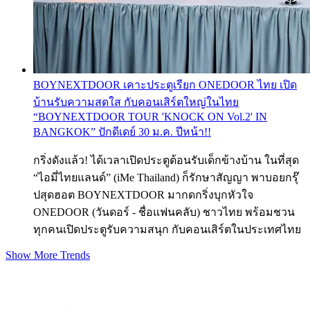
BOYNEXTDOOR เคาะประตูเรียก ONEDOOR ไทย เปิด
บ้านรับความสดใส กับคอนเสิร์ตใหญ่ในไทย
“BOYNEXTDOOR TOUR 'KNOCK ON Vol.2' IN
BANGKOK” ปักดีเดย์ 30 ม.ค. ปีหน้า!!
กริ่งดังแล้ว! ได้เวลาเปิดประตูต้อนรับเด็กข้างบ้าน ในที่สุด
“ไอมี่ไทยแลนด์” (iMe Thailand) ก็รักษาสัญญา พาบอยกรุ๊
ปสุดฮอต BOYNEXTDOOR มากดกริ่งบุกหัวใจ
ONEDOOR (วันดอร์ - ชื่อแฟนคลับ) ชาวไทย พร้อมชวน
ทุกคนเปิดประตูรับความสนุก กับคอนเสิร์ตในประเทศไทย
Show More Trends