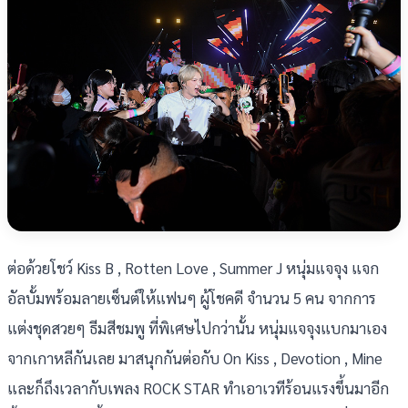
ต่อด้วยโชว์ Kiss B , Rotten Love , Summer J หนุ่มแจจุง แจก
อัลบั้มพร้อมลายเซ็นต์ให้แฟนๆ ผู้โชคดี จำนวน 5 คน จากการ
แต่งชุดสวยๆ ธีมสีชมพู ที่พิเศษไปกว่านั้น หนุ่มแจจุงแบกมาเอง
จากเกาหลีกันเลย มาสนุกกันต่อกับ On Kiss , Devotion , Mine
และก็ถึงเวลากับเพลง ROCK STAR ทำเอาเวทีร้อนแรงขึ้นมาอีก