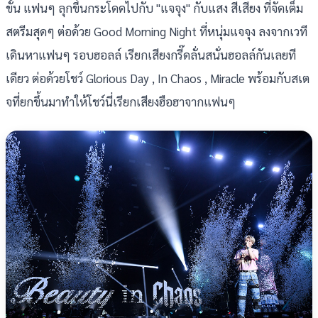
ขั้น แฟนๆ ลุกขึ้นกระโดดไปกับ "แจจุง" กับแสง สีเสียง ที่จัดเต็ม
สตรีมสุดๆ ต่อด้วย Good Morning Night ที่หนุ่มแจจุง ลงจากเวที
เดินหาแฟนๆ รอบฮอลล์ เรียกเสียงกรี๊ดลั่นสนั่นฮอลล์กันเลยที
เดียว ต่อด้วยโชว์ Glorious Day , In Chaos , Miracle พร้อมกับสเต
จที่ยกขึ้นมาทำให้โชว์นี่เรียกเสียงฮือฮาจากแฟนๆ