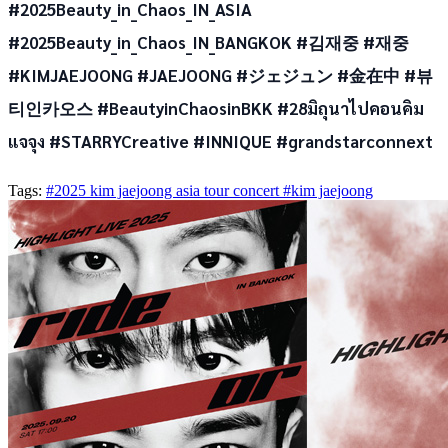
#2025Beauty_in_Chaos_IN_ASIA
#2025Beauty_in_Chaos_IN_BANGKOK #김재중 #재중
#KIMJAEJOONG #JAEJOONG #ジェジュン #金在中 #뷰
티인카오스 #BeautyinChaosinBKK #28มิถุนาไปคอนคิม
แจจุง #STARRYCreative #INNIQUE #grandstarconnext
Tags:
#2025 kim jaejoong asia tour concert
#kim jaejoong