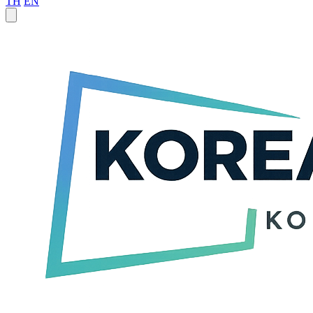
TH
EN