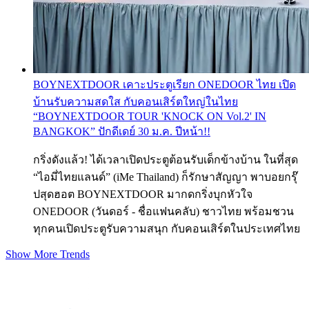
BOYNEXTDOOR เคาะประตูเรียก ONEDOOR ไทย เปิด
บ้านรับความสดใส กับคอนเสิร์ตใหญ่ในไทย
“BOYNEXTDOOR TOUR 'KNOCK ON Vol.2' IN
BANGKOK” ปักดีเดย์ 30 ม.ค. ปีหน้า!!
กริ่งดังแล้ว! ได้เวลาเปิดประตูต้อนรับเด็กข้างบ้าน ในที่สุด
“ไอมี่ไทยแลนด์” (iMe Thailand) ก็รักษาสัญญา พาบอยกรุ๊
ปสุดฮอต BOYNEXTDOOR มากดกริ่งบุกหัวใจ
ONEDOOR (วันดอร์ - ชื่อแฟนคลับ) ชาวไทย พร้อมชวน
ทุกคนเปิดประตูรับความสนุก กับคอนเสิร์ตในประเทศไทย
Show More Trends