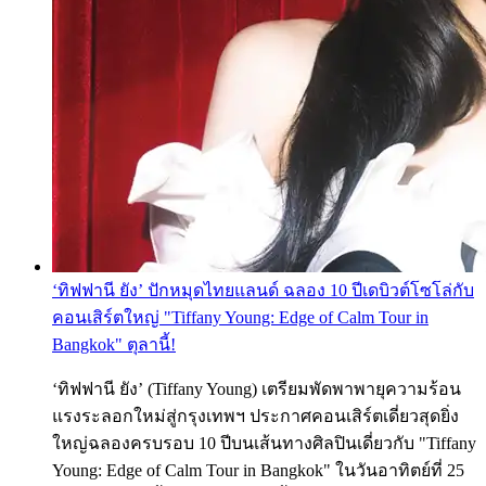
‘ทิฟฟานี ยัง’ ปักหมุดไทยแลนด์ ฉลอง 10 ปีเดบิวต์โซโล่กับ
คอนเสิร์ตใหญ่ "Tiffany Young: Edge of Calm Tour in
Bangkok" ตุลานี้!
‘ทิฟฟานี ยัง’ (Tiffany Young) เตรียมพัดพาพายุความร้อน
แรงระลอกใหม่สู่กรุงเทพฯ ประกาศคอนเสิร์ตเดี่ยวสุดยิ่ง
ใหญ่ฉลองครบรอบ 10 ปีบนเส้นทางศิลปินเดี่ยวกับ "Tiffany
Young: Edge of Calm Tour in Bangkok" ในวันอาทิตย์ที่ 25