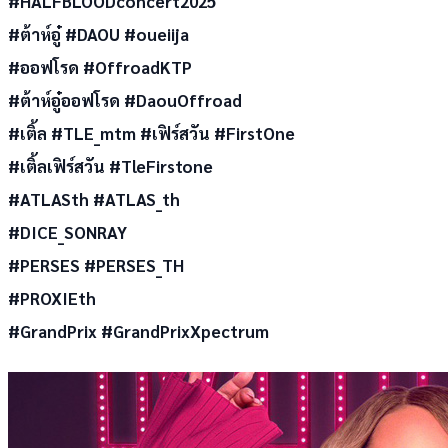
#HALFBLOODconcert2025
#ต้าห์อู๋ #DAOU #oueiija
#ออฟโรด #OffroadKTP
#ต้าห์อู๋ออฟโรด #DaouOffroad
#เติ้ล #TLE_mtm #เฟิร์สวัน #FirstOne
#เติ้ลเฟิร์สวัน #TleFirstone
#ATLASth #ATLAS_th
#DICE_SONRAY
#PERSES #PERSES_TH
#PROXIEth
#GrandPrix #GrandPrixXpectrum