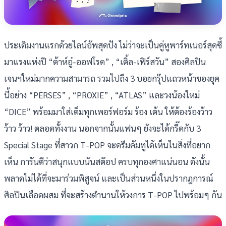
ประเดิมงานแรกด้วยไลน์อัพสุดปัง ไม่ว่าจะเป็นคู่หูพาร์ทเนอร์สุดซี้
มาแรงแห่งปี “ต้าห์อู๋-ออฟโรด” , “เติ้ล-เฟิร์สวัน” สองศิลปิน
เจนฯใหม่มากความสามารถ รวมไปถึง 3 บอยกรุ๊ปแถวหน้าของยุค
นี้อย่าง “PERSES” , “PROXIE” , “ATLAS” และวงน้องใหม่
“DICE” พร้อมมาใส่เต็มทุกเพอร์ฟอร์ม ร้อง เต้น ให้ต้องร้องว้าว
ว้าว ว้าว! ตลอดทั้งงาน นอกจากนั้นแฟนๆ ยังจะได้กรี๊ดกับ 3
Special Stage ที่สาวก T-POP จะดรีมคัมทูได้เห็นในสิ่งที่อยาก
เห็น การันตีว่าสนุกแบบนันสต๊อป ครบทุกองศาแน่นอน ดังนั้น
พลาดไม่ได้ที่จะมาร่วมพิสูจน์ และเป็นส่วนหนึ่งในปรากฎการณ์
ศิลปินเลือดผสม ที่จะสร้างตำนานให้วงการ T-POP ไปพร้อมๆ กัน