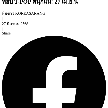
ท็อป T-POP สนุกแน่! 27 เม.ย.นี้
ทีมข่าว KOREASARANG
|
27 มีนาคม 2568
|
Share: