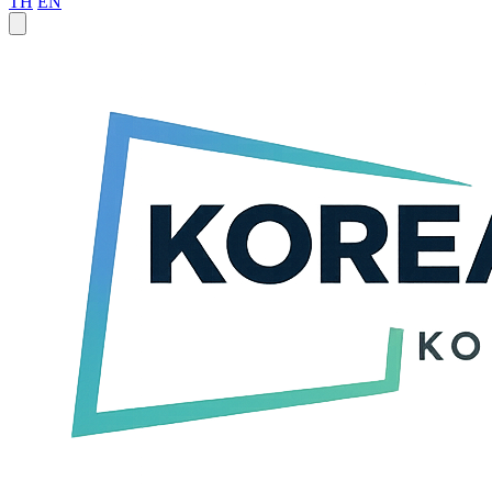
TH
EN