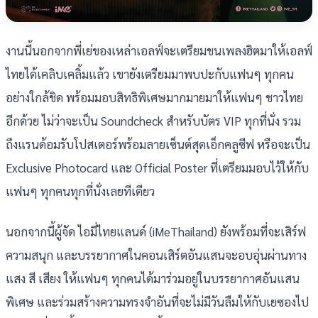
งานนี้นอกจากพี่เย่ของเหล่าเอลฟ์จะเตรียมขนเพลงฮิตมาให้เอลฟ์
ไทยได้เคลิบเคลิ้มแล้ว เขายังเตรียมมาพบปะกับแฟนๆ ทุกคน
อย่างใกล้ชิด พร้อมมอบสิทธิพิเศษมากมายมาให้แฟนๆ ชาวไทย
อีกด้วย ไม่ว่าจะเป็น Soundcheck สำหรับบัตร VIP ทุกที่นั่ง รวม
ถึงแรนด้อมรับโปสเตอร์พร้อมลายเซ็นต์สุดเอ็กคลูซีฟ หรือจะเป็น
Exclusive Photocard และ Official Poster ที่เตรียมมอบไว้ให้กับ
แฟนๆ ทุกคนทุกที่นั่งเลยทีเดียว
นอกจากนี้ผู้จัด ไอมี่ไทยแลนด์ (iMeThailand) ยังพร้อมที่จะเสิร์ฟ
ความสนุก และบรรยากาศในคอนเสิร์ตอันแสนจะอบอุ่นผ่านทาง
แสง สี เสียง ให้แฟนๆ ทุกคนได้มาร่วมอยู่ในบรรยากาศอันแสน
พิเศษ และร่วมสร้างความทรงจำอันที่จะไม่มีวันลืมให้กับเยซองไป