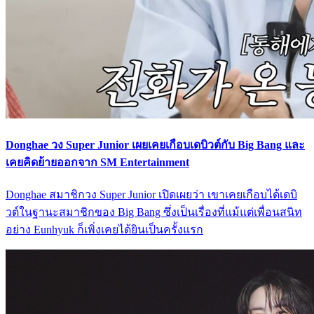
Donghae วง Super Junior เผยเคยเกือบเดบิวต์กับ Big Bang และ
เคยคิดย้ายออกจาก SM Entertainment
Donghae สมาชิกวง Super Junior เปิดเผยว่า เขาเคยเกือบได้เดบิ
วต์ในฐานะสมาชิกของ Big Bang ซึ่งเป็นเรื่องที่แม้แต่เพื่อนสนิท
อย่าง Eunhyuk ก็เพิ่งเคยได้ยินเป็นครั้งแรก