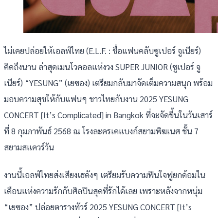
ไม่เคยปล่อยให้เอลฟ์ไทย (E.L.F. : ชื่อแฟนคลับซูเปอร์ จูเนียร์)
คิดถึงนาน ล่าสุดเมนโวคอลแห่งวง SUPER JUNIOR (ซูเปอร์ จู
เนียร์) “YESUNG” (เยซอง) เตรียมกลับมาจัดเต็มความสนุก พร้อม
มอบความสุขให้กับแฟนๆ ชาวไทยกับงาน 2025 YESUNG
CONCERT [It’s Complicated] in Bangkok ที่จะจัดขึ้นในวันเสาร์
ที่ 8 กุมภาพันธ์ 2568 ณ โรงละครเคแบงก์สยามพิฆเนศ ชั้น 7
สยามสแควร์วัน
งานนี้เอลฟ์ไทยส่งเสียงเฮดังๆ เตรียมรับความฟินใจฟูยกด้อมใน
เดือนแห่งความรักกับศิลปินสุดที่รักได้เลย เพราะหลังจากหนุ่ม
“เยซอง” ปล่อยตารางทัวร์ 2025 YESUNG CONCERT [It’s