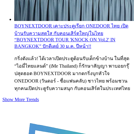
BOYNEXTDOOR เคาะประตูเรียก ONEDOOR ไทย เปิด
บ้านรับความสดใส กับคอนเสิร์ตใหญ่ในไทย
“BOYNEXTDOOR TOUR 'KNOCK ON Vol.2' IN
BANGKOK” ปักดีเดย์ 30 ม.ค. ปีหน้า!!
กริ่งดังแล้ว! ได้เวลาเปิดประตูต้อนรับเด็กข้างบ้าน ในที่สุด
“ไอมี่ไทยแลนด์” (iMe Thailand) ก็รักษาสัญญา พาบอยกรุ๊
ปสุดฮอต BOYNEXTDOOR มากดกริ่งบุกหัวใจ
ONEDOOR (วันดอร์ - ชื่อแฟนคลับ) ชาวไทย พร้อมชวน
ทุกคนเปิดประตูรับความสนุก กับคอนเสิร์ตในประเทศไทย
Show More Trends