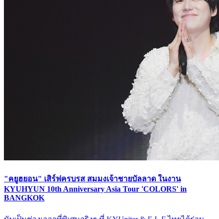
"คยูฮยอน" เสิร์ฟ​ครบรส สมมงเจ้าชายบัลลาด ในงาน
KYUHYUN 10th Anniversary Asia Tour 'COLORS' in
BANGKOK