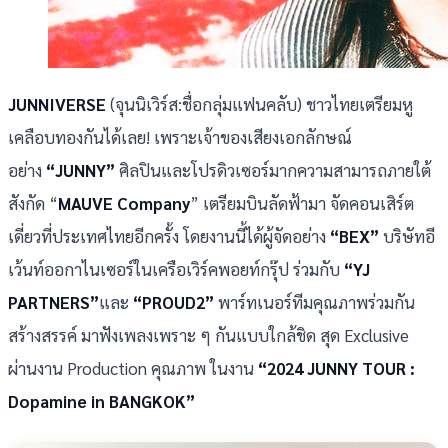
JUNNIVERSE
(จุนนิเวิร์ส:ชื่อกลุ่มแฟนคลับ) ชาวไทยเตรียมหู
เคลือบทองกันได้เลย! เพราะเจ้าของเสียงเอกลักษณ์
อย่าง
“JUNNY”
ศิลปินและโปรดิวเซอร์มากความสามารถภายใต้
สังกัด “
MAUVE Company
” เตรียมบินลัดฟ้ามา จัดคอนเสิร์ต
เดี่ยวที่ประเทศไทยอีกครั้ง โดยงานนี้ได้ผู้จัดอย่าง
“BEX”
บริษัทอี
เว้นท์ออกาไนเซอร์ในเครือเวิร์คพอยท์กรุ๊ป ร่วมกับ
“YJ
PARTNERS”
และ
“PROUD2”
พาร์ทเนอร์ทีมคุณภาพร่วมกัน
สร้างสรรค์ มาฟังเพลงเพราะ ๆ กันแบบใกล้ชิด สุด Exclusive
ผ่านงาน Production คุณภาพ ในงาน
“2024 JUNNY TOUR :
Dopamine in BANGKOK”