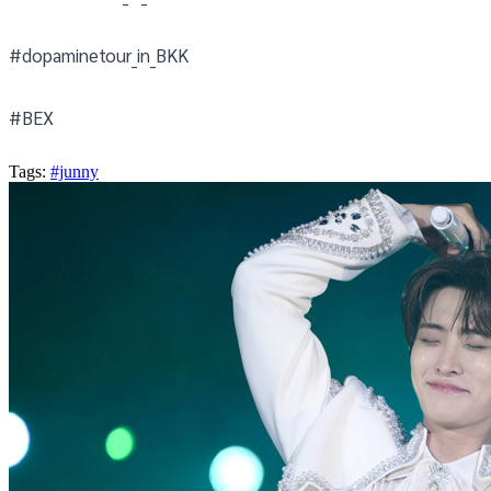
#dopaminetour_in_BKK
#BEX
Tags:
#junny